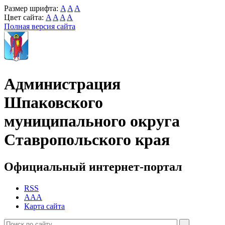
Размер шрифта:
A
A
A
Цвет сайта:
A
A
A
A
Полная версия сайта
Администрация
Шпаковского
муниципального округа
Ставропольского края
Официальный интернет-портал
RSS
AAA
Карта сайта