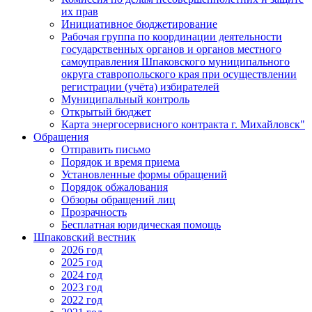
их прав
Инициативное бюджетирование
Рабочая группа по координации деятельности
государственных органов и органов местного
самоуправления Шпаковского муниципального
округа ставропольского края при осуществлении
регистрации (учёта) избирателей
Муниципальный контроль
Открытый бюджет
Карта энергосервисного контракта г. Михайловск"
Обращения
Отправить письмо
Порядок и время приема
Установленные формы обращений
Порядок обжалования
Обзоры обращений лиц
Прозрачность
Бесплатная юридическая помощь
Шпаковский вестник
2026 год
2025 год
2024 год
2023 год
2022 год