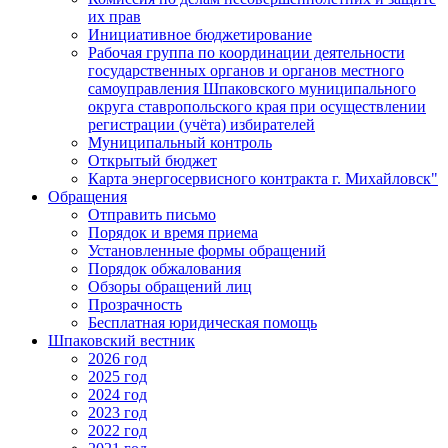
их прав
Инициативное бюджетирование
Рабочая группа по координации деятельности
государственных органов и органов местного
самоуправления Шпаковского муниципального
округа ставропольского края при осуществлении
регистрации (учёта) избирателей
Муниципальный контроль
Открытый бюджет
Карта энергосервисного контракта г. Михайловск"
Обращения
Отправить письмо
Порядок и время приема
Установленные формы обращений
Порядок обжалования
Обзоры обращений лиц
Прозрачность
Бесплатная юридическая помощь
Шпаковский вестник
2026 год
2025 год
2024 год
2023 год
2022 год