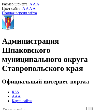
Размер шрифта:
A
A
A
Цвет сайта:
A
A
A
A
Полная версия сайта
Администрация
Шпаковского
муниципального округа
Ставропольского края
Официальный интернет-портал
RSS
AAA
Карта сайта