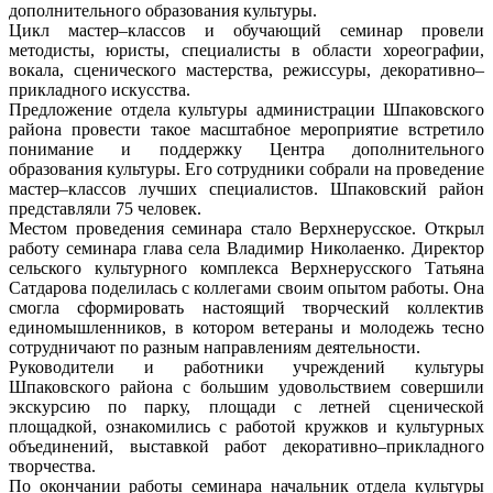
дополнительного образования культуры.
Цикл мастер–классов и обучающий семинар провели
методисты, юристы, специалисты в области хореографии,
вокала, сценического мастерства, режиссуры, декоративно–
прикладного искусства.
Предложение отдела культуры администрации Шпаковского
района провести такое масштабное мероприятие встретило
понимание и поддержку Центра дополнительного
образования культуры. Его сотрудники собрали на проведение
мастер–классов лучших специалистов. Шпаковский район
представляли 75 человек.
Местом проведения семинара стало Верхнерусское. Открыл
работу семинара глава села Владимир Николаенко. Директор
сельского культурного комплекса Верхнерусского Татьяна
Сатдарова поделилась с коллегами своим опытом работы. Она
смогла сформировать настоящий творческий коллектив
единомышленников, в котором ветераны и молодежь тесно
сотрудничают по разным направлениям деятельности.
Руководители и работники учреждений культуры
Шпаковского района с большим удовольствием совершили
экскурсию по парку, площади с летней сценической
площадкой, ознакомились с работой кружков и культурных
объединений, выставкой работ декоративно–прикладного
творчества.
По окончании работы семинара начальник отдела культуры