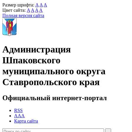
Размер шрифта:
A
A
A
Цвет сайта:
A
A
A
A
Полная версия сайта
Администрация
Шпаковского
муниципального округа
Ставропольского края
Официальный интернет-портал
RSS
AAA
Карта сайта