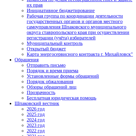
их прав
Инициативное бюджетирование
Рабочая группа по координации деятельности
государственных органов и органов местного
самоуправления Шпаковского муниципального
округа ставропольского края при осуществлении
регистрации (учёта) избирателей
Муниципальный контроль
Открытый бюджет
Карта энергосервисного контракта г. Михайловск"
Обращения
Отправить письмо
Порядок и время приема
Установленные формы обращений
Порядок обжалования
Обзоры обращений лиц
Прозрачность
Бесплатная юридическая помощь
Шпаковский вестник
2026 год
2025 год
2024 год
2023 год
2022 год