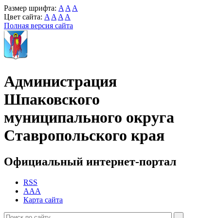
Размер шрифта:
A
A
A
Цвет сайта:
A
A
A
A
Полная версия сайта
Администрация
Шпаковского
муниципального округа
Ставропольского края
Официальный интернет-портал
RSS
AAA
Карта сайта