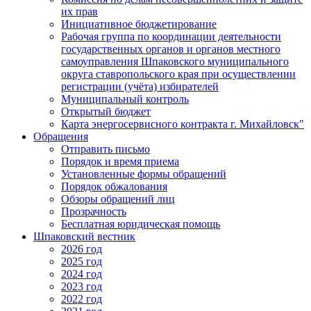
их прав
Инициативное бюджетирование
Рабочая группа по координации деятельности
государственных органов и органов местного
самоуправления Шпаковского муниципального
округа ставропольского края при осуществлении
регистрации (учёта) избирателей
Муниципальный контроль
Открытый бюджет
Карта энергосервисного контракта г. Михайловск"
Обращения
Отправить письмо
Порядок и время приема
Установленные формы обращений
Порядок обжалования
Обзоры обращений лиц
Прозрачность
Бесплатная юридическая помощь
Шпаковский вестник
2026 год
2025 год
2024 год
2023 год
2022 год