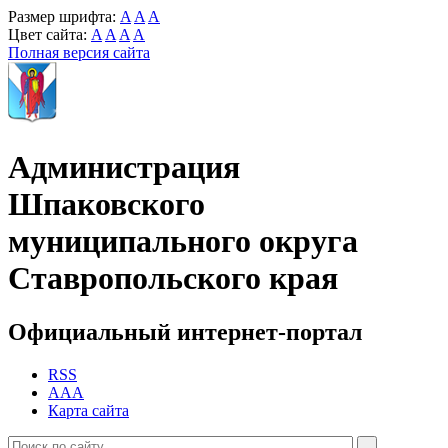
Размер шрифта:
A
A
A
Цвет сайта:
A
A
A
A
Полная версия сайта
Администрация
Шпаковского
муниципального округа
Ставропольского края
Официальный интернет-портал
RSS
AAA
Карта сайта