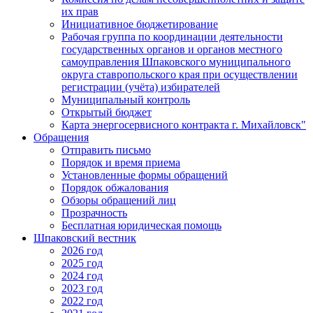
их прав
Инициативное бюджетирование
Рабочая группа по координации деятельности
государственных органов и органов местного
самоуправления Шпаковского муниципального
округа ставропольского края при осуществлении
регистрации (учёта) избирателей
Муниципальный контроль
Открытый бюджет
Карта энергосервисного контракта г. Михайловск"
Обращения
Отправить письмо
Порядок и время приема
Установленные формы обращений
Порядок обжалования
Обзоры обращений лиц
Прозрачность
Бесплатная юридическая помощь
Шпаковский вестник
2026 год
2025 год
2024 год
2023 год
2022 год