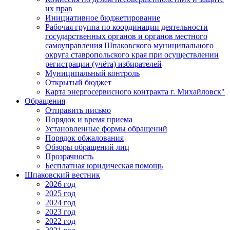
их прав
Инициативное бюджетирование
Рабочая группа по координации деятельности
государственных органов и органов местного
самоуправления Шпаковского муниципального
округа ставропольского края при осуществлении
регистрации (учёта) избирателей
Муниципальный контроль
Открытый бюджет
Карта энергосервисного контракта г. Михайловск"
Обращения
Отправить письмо
Порядок и время приема
Установленные формы обращений
Порядок обжалования
Обзоры обращений лиц
Прозрачность
Бесплатная юридическая помощь
Шпаковский вестник
2026 год
2025 год
2024 год
2023 год
2022 год