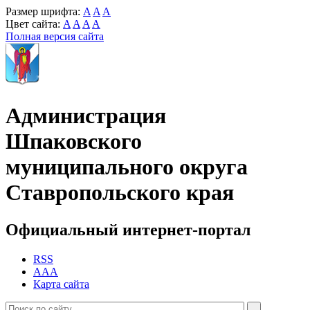
Размер шрифта:
A
A
A
Цвет сайта:
A
A
A
A
Полная версия сайта
Администрация
Шпаковского
муниципального округа
Ставропольского края
Официальный интернет-портал
RSS
AAA
Карта сайта