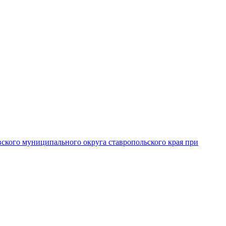
вского муниципального округа ставропольского края при