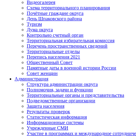
Видеогалерея
Схема территориального планирования
Почётные граждане округа
День Шпаковского района
Туризм
Дума округа
Контрольно счетный орган
Территориальная избирательная комиссия
Перечень пространственных сведений
Территориальные отделы
Перепись населения 2021
Общественный Совет
Памятные даты в военной истории России
Совет женщин
Администрация
Структура администрации округа
Полномочия, задачи и функции
Территориальные органы и представительства
Подведомственные организации
Защита населения
Результаты проверок
Статистическая информация
Информационные системы
Учрежденные СМИ
Участие в программах и международное сотруднич