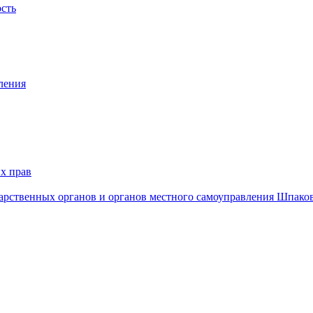
ость
ления
х прав
дарственных органов и органов местного самоуправления Шпако