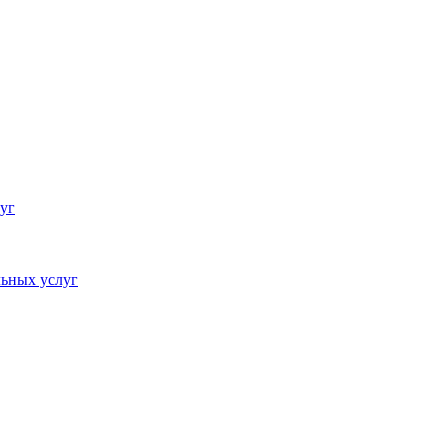
уг
ьных услуг