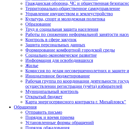
Гражданская оборона, ЧС и общественная безопасн
Территориально-общественное самоуправление
Управление имуществом и землеустройство
Культура, спорт и молодежная политика
Образование
Труд и социальная защита населения
Работы по снижению неформальной занятости насе
Контроль в сфере закупок
Защита персональных данных
Формирование комфортной городской среды
Социально-экономическое развитие
Информация для освободившихся
Жилье
Комиссия по делам несовершеннолетних и защите и
Инициативное бюджетирование
Рабочая группа по координации деятельности госу
осуществлении регистрации (учёта) избирателей
Муниципальный контроль
Открытый бюджет
Карта энергосервисного контракта г. Михайловск"
Обращения
Отправить письмо
Порядок и время приема
Установленные формы обращений
Порядок обжалования