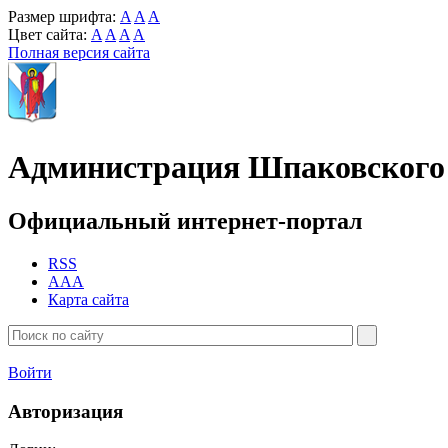
Размер шрифта:
A
A
A
Цвет сайта:
A
A
A
A
Полная версия сайта
Администрация Шпаковского 
Официальный интернет-портал
RSS
AAA
Карта сайта
Войти
Авторизация