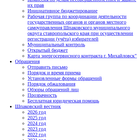
их прав
Инициативное бюджетирование
Рабочая группа по координации деятельности
государственных органов и органов местного
самоуправления Шпаковского муниципального
округа ставропольского края при осуществлении
регистрации (учёта) избирателей
Муниципальный контроль
Открытый бюджет
Карта энергосервисного контракта г. Михайловск"
Обращения
Отправить письмо
Порядок и время приема
Установленные формы обращений
Порядок обжалования
Обзоры обращений лиц
Прозрачность
Бесплатная юридическая помощь
Шпаковский вестник
2026 год
2025 год
2024 год
2023 год
2022 год