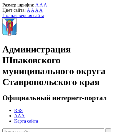
Размер шрифта:
A
A
A
Цвет сайта:
A
A
A
A
Полная версия сайта
Администрация
Шпаковского
муниципального округа
Ставропольского края
Официальный интернет-портал
RSS
AAA
Карта сайта