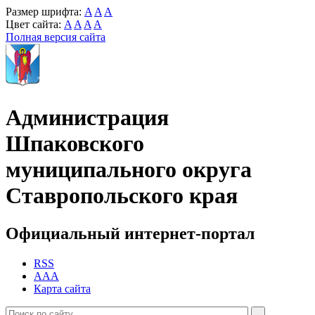
Размер шрифта:
A
A
A
Цвет сайта:
A
A
A
A
Полная версия сайта
Администрация
Шпаковского
муниципального округа
Ставропольского края
Официальный интернет-портал
RSS
AAA
Карта сайта