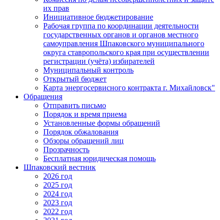
их прав
Инициативное бюджетирование
Рабочая группа по координации деятельности
государственных органов и органов местного
самоуправления Шпаковского муниципального
округа ставропольского края при осуществлении
регистрации (учёта) избирателей
Муниципальный контроль
Открытый бюджет
Карта энергосервисного контракта г. Михайловск"
Обращения
Отправить письмо
Порядок и время приема
Установленные формы обращений
Порядок обжалования
Обзоры обращений лиц
Прозрачность
Бесплатная юридическая помощь
Шпаковский вестник
2026 год
2025 год
2024 год
2023 год
2022 год