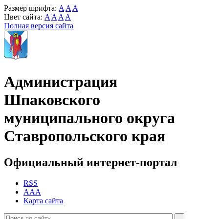
Размер шрифта:
A
A
A
Цвет сайта:
A
A
A
A
Полная версия сайта
Администрация
Шпаковского
муниципального округа
Ставропольского края
Официальный интернет-портал
RSS
AAA
Карта сайта