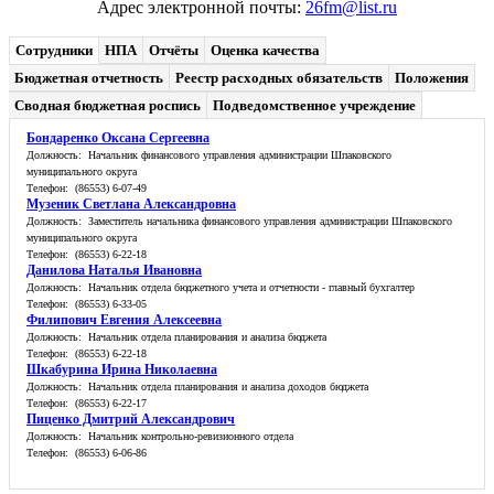
Адрес электронной почты:
26fm@list.ru
Сотрудники
НПА
Отчёты
Оценка качества
Бюджетная отчетность
Реестр расходных обязательств
Положения
Сводная бюджетная роспись
Подведомственное учреждение
Бондаренко Оксана Сергеевна
Должность: Начальник финансового управления администрации Шпаковского
муниципального округа
Телефон: (86553) 6-07-49
Музеник Светлана Александровна
Должность: Заместитель начальника финансового управления администрации Шпаковского
муниципального округа
Телефон: (86553) 6-22-18
Данилова Наталья Ивановна
Должность: Начальник отдела бюджетного учета и отчетности - главный бухгалтер
Телефон: (86553) 6-33-05
Филипович Евгения Алексеевна
Должность: Начальник отдела планирования и анализа бюджета
Телефон: (86553) 6-22-18
Шкабурина Ирина Николаевна
Должность: Начальник отдела планирования и анализа доходов бюджета
Телефон: (86553) 6-22-17
Пиценко Дмитрий Александрович
Должность: Начальник контрольно-ревизионного отдела
Телефон: (86553) 6-06-86