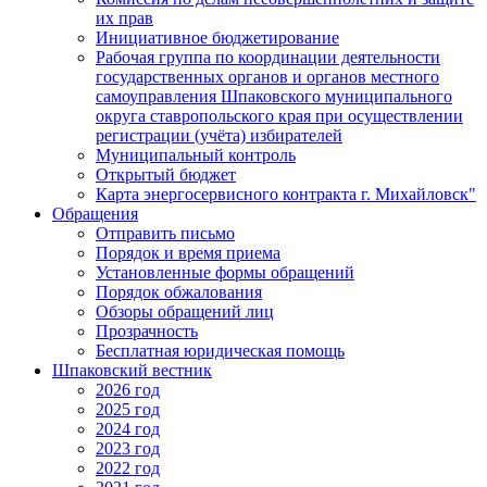
их прав
Инициативное бюджетирование
Рабочая группа по координации деятельности
государственных органов и органов местного
самоуправления Шпаковского муниципального
округа ставропольского края при осуществлении
регистрации (учёта) избирателей
Муниципальный контроль
Открытый бюджет
Карта энергосервисного контракта г. Михайловск"
Обращения
Отправить письмо
Порядок и время приема
Установленные формы обращений
Порядок обжалования
Обзоры обращений лиц
Прозрачность
Бесплатная юридическая помощь
Шпаковский вестник
2026 год
2025 год
2024 год
2023 год
2022 год