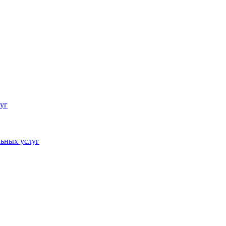
уг
ьных услуг