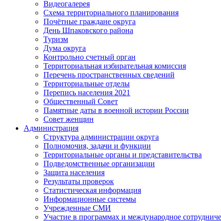
Видеогалерея
Схема территориального планирования
Почётные граждане округа
День Шпаковского района
Туризм
Дума округа
Контрольно счетный орган
Территориальная избирательная комиссия
Перечень пространственных сведений
Территориальные отделы
Перепись населения 2021
Общественный Совет
Памятные даты в военной истории России
Совет женщин
Администрация
Структура администрации округа
Полномочия, задачи и функции
Территориальные органы и представительства
Подведомственные организации
Защита населения
Результаты проверок
Статистическая информация
Информационные системы
Учрежденные СМИ
Участие в программах и международное сотруднич