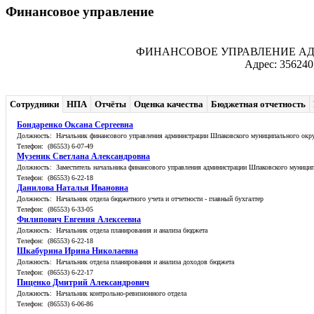
Финансовое управление
ФИНАНСОВОЕ УПРАВЛЕНИЕ А
Адрес: 356240
Сотрудники
НПА
Отчёты
Оценка качества
Бюджетная отчетность
Бондаренко Оксана Сергеевна
Должность: Начальник финансового управления администрации Шпаковского муниципального окр
Телефон: (86553) 6-07-49
Музеник Светлана Александровна
Должность: Заместитель начальника финансового управления администрации Шпаковского муницип
Телефон: (86553) 6-22-18
Данилова Наталья Ивановна
Должность: Начальник отдела бюджетного учета и отчетности - главный бухгалтер
Телефон: (86553) 6-33-05
Филипович Евгения Алексеевна
Должность: Начальник отдела планирования и анализа бюджета
Телефон: (86553) 6-22-18
Шкабурина Ирина Николаевна
Должность: Начальник отдела планирования и анализа доходов бюджета
Телефон: (86553) 6-22-17
Пиценко Дмитрий Александрович
Должность: Начальник контрольно-ревизионного отдела
Телефон: (86553) 6-06-86