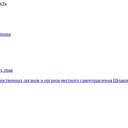
ость
ления
х прав
дарственных органов и органов местного самоуправления Шпако