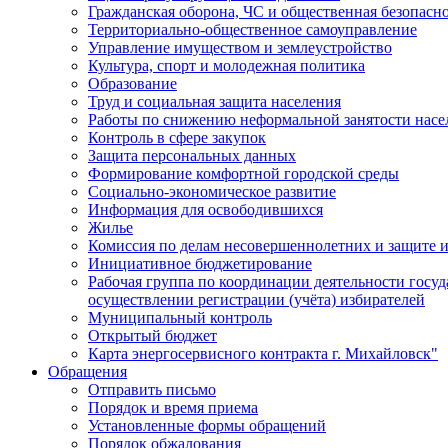
Гражданская оборона, ЧС и общественная безопасн
Территориально-общественное самоуправление
Управление имуществом и землеустройство
Культура, спорт и молодежная политика
Образование
Труд и социальная защита населения
Работы по снижению неформальной занятости насе
Контроль в сфере закупок
Защита персональных данных
Формирование комфортной городской среды
Социально-экономическое развитие
Информация для освободившихся
Жилье
Комиссия по делам несовершеннолетних и защите и
Инициативное бюджетирование
Рабочая группа по координации деятельности госу
осуществлении регистрации (учёта) избирателей
Муниципальный контроль
Открытый бюджет
Карта энергосервисного контракта г. Михайловск"
Обращения
Отправить письмо
Порядок и время приема
Установленные формы обращений
Порядок обжалования