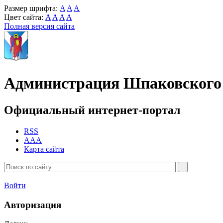
Размер шрифта:
A
A
A
Цвет сайта:
A
A
A
A
Полная версия сайта
Администрация Шпаковского 
Официальный интернет-портал
RSS
AAA
Карта сайта
Войти
Авторизация