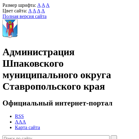
Размер шрифта:
A
A
A
Цвет сайта:
A
A
A
A
Полная версия сайта
Администрация
Шпаковского
муниципального округа
Ставропольского края
Официальный интернет-портал
RSS
AAA
Карта сайта