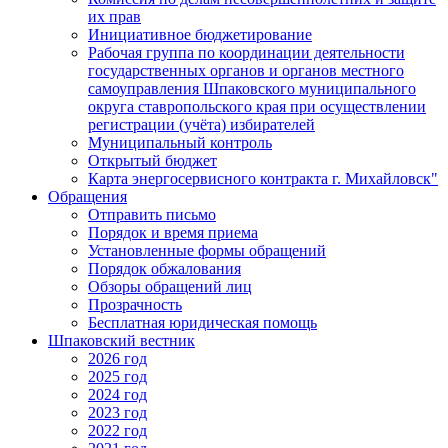
их прав
Инициативное бюджетирование
Рабочая группа по координации деятельности
государственных органов и органов местного
самоуправления Шпаковского муниципального
округа ставропольского края при осуществлении
регистрации (учёта) избирателей
Муниципальный контроль
Открытый бюджет
Карта энергосервисного контракта г. Михайловск"
Обращения
Отправить письмо
Порядок и время приема
Установленные формы обращений
Порядок обжалования
Обзоры обращений лиц
Прозрачность
Бесплатная юридическая помощь
Шпаковский вестник
2026 год
2025 год
2024 год
2023 год
2022 год