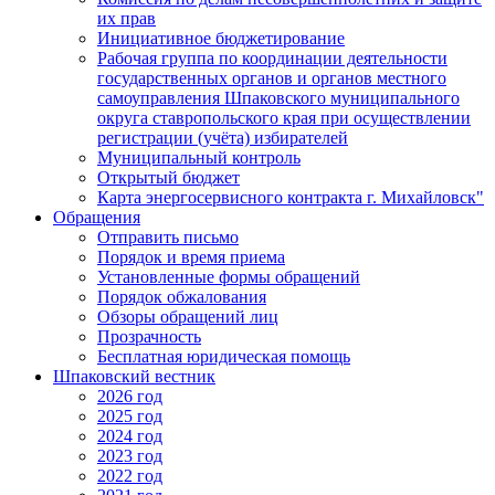
их прав
Инициативное бюджетирование
Рабочая группа по координации деятельности
государственных органов и органов местного
самоуправления Шпаковского муниципального
округа ставропольского края при осуществлении
регистрации (учёта) избирателей
Муниципальный контроль
Открытый бюджет
Карта энергосервисного контракта г. Михайловск"
Обращения
Отправить письмо
Порядок и время приема
Установленные формы обращений
Порядок обжалования
Обзоры обращений лиц
Прозрачность
Бесплатная юридическая помощь
Шпаковский вестник
2026 год
2025 год
2024 год
2023 год
2022 год