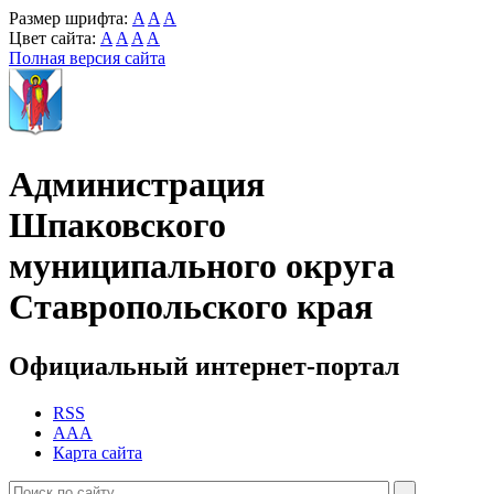
Размер шрифта:
A
A
A
Цвет сайта:
A
A
A
A
Полная версия сайта
Администрация
Шпаковского
муниципального округа
Ставропольского края
Официальный интернет-портал
RSS
AAA
Карта сайта