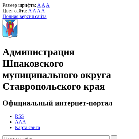
Размер шрифта:
A
A
A
Цвет сайта:
A
A
A
A
Полная версия сайта
Администрация
Шпаковского
муниципального округа
Ставропольского края
Официальный интернет-портал
RSS
AAA
Карта сайта