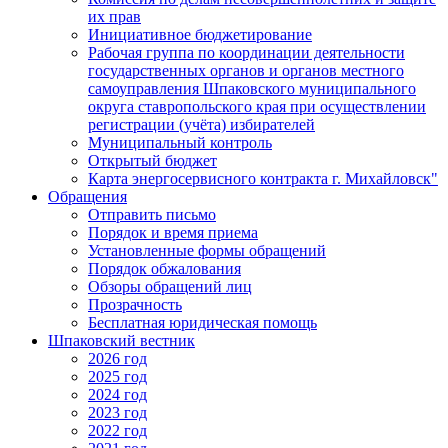
их прав
Инициативное бюджетирование
Рабочая группа по координации деятельности
государственных органов и органов местного
самоуправления Шпаковского муниципального
округа ставропольского края при осуществлении
регистрации (учёта) избирателей
Муниципальный контроль
Открытый бюджет
Карта энергосервисного контракта г. Михайловск"
Обращения
Отправить письмо
Порядок и время приема
Установленные формы обращений
Порядок обжалования
Обзоры обращений лиц
Прозрачность
Бесплатная юридическая помощь
Шпаковский вестник
2026 год
2025 год
2024 год
2023 год
2022 год