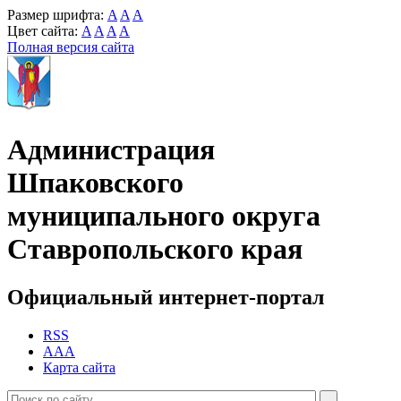
Размер шрифта:
A
A
A
Цвет сайта:
A
A
A
A
Полная версия сайта
Администрация
Шпаковского
муниципального округа
Ставропольского края
Официальный интернет-портал
RSS
AAA
Карта сайта