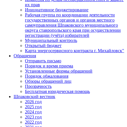
их прав
Инициативное бюджетирование
Рабочая группа по координации деятельности
государственных органов и органов местного
самоуправления Шпаковского муниципального
округа ставропольского края при осуществлении
регистрации (учёта) избирателей
Муниципальный контроль
Открытый бюджет
Карта энергосервисного контракта г. Михайловск"
Обращения
Отправить письмо
Порядок и время приема
Установленные формы обращений
Порядок обжалования
Обзоры обращений лиц
Прозрачность
Бесплатная юридическая помощь
Шпаковский вестник
2026 год
2025 год
2024 год
2023 год
2022 год