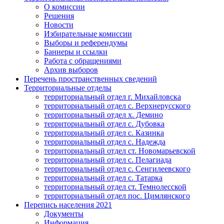
О комиссии
Решения
Новости
Избирательные комиссии
Выборы и референдумы
Баннеры и ссылки
Работа с обращениями
Архив выборов
Перечень пространственных сведений
Территориальные отделы
территориальный отдел г. Михайловска
территориальный отдел с. Верхнерусского
территориальный отдел х. Демино
территориальный отдел с. Дубовка
территориальный отдел с. Казинка
территориальный отдел с. Надежда
территориальный отдел ст. Новомарьевской
территориальный отдел с. Пелагиада
территориальный отдел с. Сенгилеевского
территориальный отдел с. Татарка
территориальный отдел ст. Темнолесской
территориальный отдел пос. Цимлянского
Перепись населения 2021
Документы
Информация