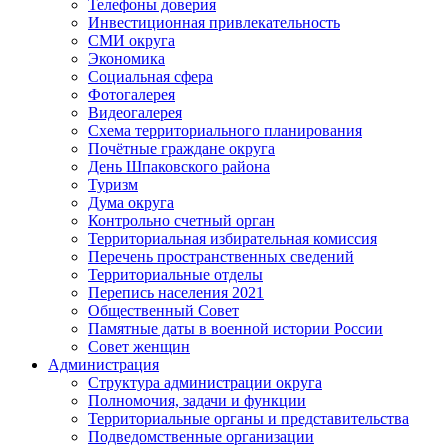
Телефоны доверия
Инвестиционная привлекательность
СМИ округа
Экономика
Социальная сфера
Фотогалерея
Видеогалерея
Схема территориального планирования
Почётные граждане округа
День Шпаковского района
Туризм
Дума округа
Контрольно счетный орган
Территориальная избирательная комиссия
Перечень пространственных сведений
Территориальные отделы
Перепись населения 2021
Общественный Совет
Памятные даты в военной истории России
Совет женщин
Администрация
Структура администрации округа
Полномочия, задачи и функции
Территориальные органы и представительства
Подведомственные организации