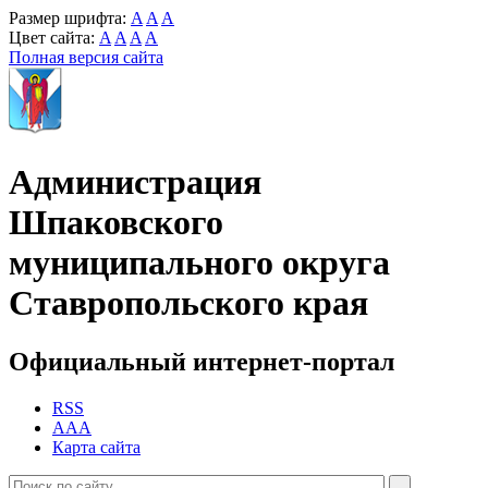
Размер шрифта:
A
A
A
Цвет сайта:
A
A
A
A
Полная версия сайта
Администрация
Шпаковского
муниципального округа
Ставропольского края
Официальный интернет-портал
RSS
AAA
Карта сайта