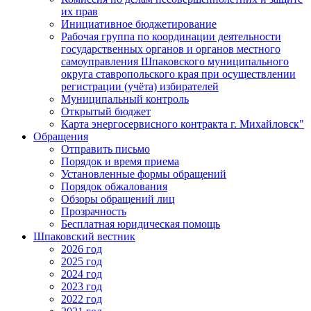
их прав
Инициативное бюджетирование
Рабочая группа по координации деятельности
государственных органов и органов местного
самоуправления Шпаковского муниципального
округа ставропольского края при осуществлении
регистрации (учёта) избирателей
Муниципальный контроль
Открытый бюджет
Карта энергосервисного контракта г. Михайловск"
Обращения
Отправить письмо
Порядок и время приема
Установленные формы обращений
Порядок обжалования
Обзоры обращений лиц
Прозрачность
Бесплатная юридическая помощь
Шпаковский вестник
2026 год
2025 год
2024 год
2023 год
2022 год