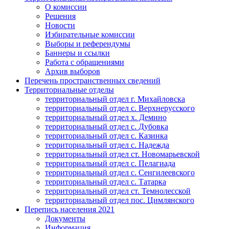
О комиссии
Решения
Новости
Избирательные комиссии
Выборы и референдумы
Баннеры и ссылки
Работа с обращениями
Архив выборов
Перечень пространственных сведений
Территориальные отделы
территориальный отдел г. Михайловска
территориальный отдел с. Верхнерусского
территориальный отдел х. Демино
территориальный отдел с. Дубовка
территориальный отдел с. Казинка
территориальный отдел с. Надежда
территориальный отдел ст. Новомарьевской
территориальный отдел с. Пелагиада
территориальный отдел с. Сенгилеевского
территориальный отдел с. Татарка
территориальный отдел ст. Темнолесской
территориальный отдел пос. Цимлянского
Перепись населения 2021
Документы
Информация