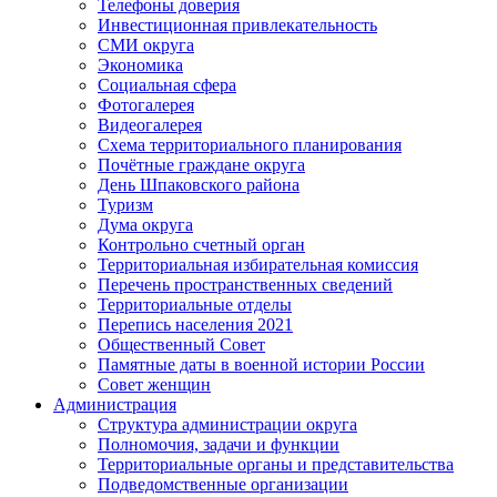
Телефоны доверия
Инвестиционная привлекательность
СМИ округа
Экономика
Социальная сфера
Фотогалерея
Видеогалерея
Схема территориального планирования
Почётные граждане округа
День Шпаковского района
Туризм
Дума округа
Контрольно счетный орган
Территориальная избирательная комиссия
Перечень пространственных сведений
Территориальные отделы
Перепись населения 2021
Общественный Совет
Памятные даты в военной истории России
Совет женщин
Администрация
Структура администрации округа
Полномочия, задачи и функции
Территориальные органы и представительства
Подведомственные организации