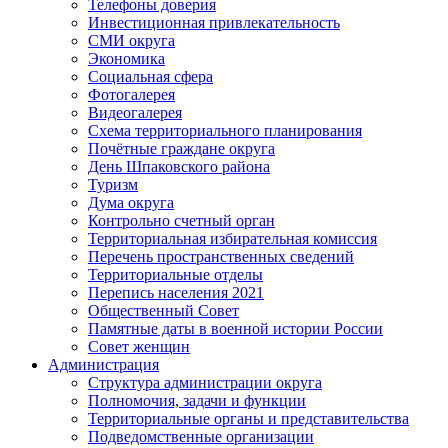
Телефоны доверия
Инвестиционная привлекательность
СМИ округа
Экономика
Социальная сфера
Фотогалерея
Видеогалерея
Схема территориального планирования
Почётные граждане округа
День Шпаковского района
Туризм
Дума округа
Контрольно счетный орган
Территориальная избирательная комиссия
Перечень пространственных сведений
Территориальные отделы
Перепись населения 2021
Общественный Совет
Памятные даты в военной истории России
Совет женщин
Администрация
Структура администрации округа
Полномочия, задачи и функции
Территориальные органы и представительства
Подведомственные организации