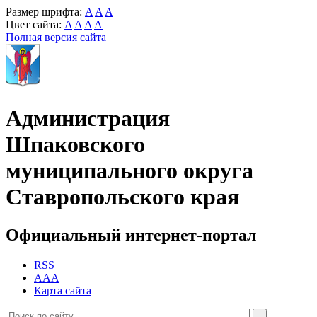
Размер шрифта:
A
A
A
Цвет сайта:
A
A
A
A
Полная версия сайта
Администрация
Шпаковского
муниципального округа
Ставропольского края
Официальный интернет-портал
RSS
AAA
Карта сайта