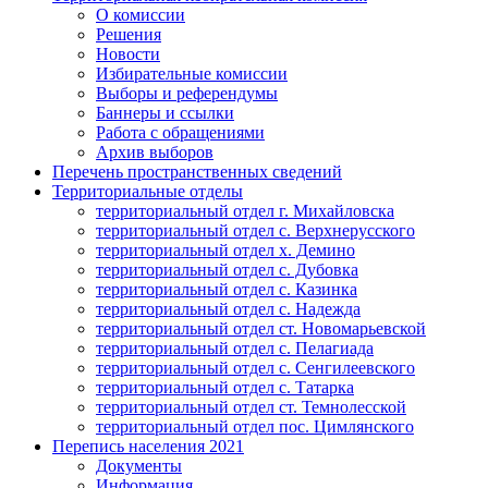
О комиссии
Решения
Новости
Избирательные комиссии
Выборы и референдумы
Баннеры и ссылки
Работа с обращениями
Архив выборов
Перечень пространственных сведений
Территориальные отделы
территориальный отдел г. Михайловска
территориальный отдел с. Верхнерусского
территориальный отдел х. Демино
территориальный отдел с. Дубовка
территориальный отдел с. Казинка
территориальный отдел с. Надежда
территориальный отдел ст. Новомарьевской
территориальный отдел с. Пелагиада
территориальный отдел с. Сенгилеевского
территориальный отдел с. Татарка
территориальный отдел ст. Темнолесской
территориальный отдел пос. Цимлянского
Перепись населения 2021
Документы
Информация