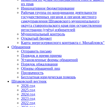
их прав
Инициативное бюджетирование
Рабочая группа по координации деятельности
государственных органов и органов местного
самоуправления Шпаковского муниципального
округа ставропольского края при осуществлении
регистрации (учёта) избирателей
Муниципальный контроль
Открытый бюджет
Карта энергосервисного контракта г. Михайловск"
Обращения
Отправить письмо
Порядок и время приема
Установленные формы обращений
Порядок обжалования
Обзоры обращений лиц
Прозрачность
Бесплатная юридическая помощь
Шпаковский вестник
2026 год
2025 год
2024 год
2023 год
2022 год