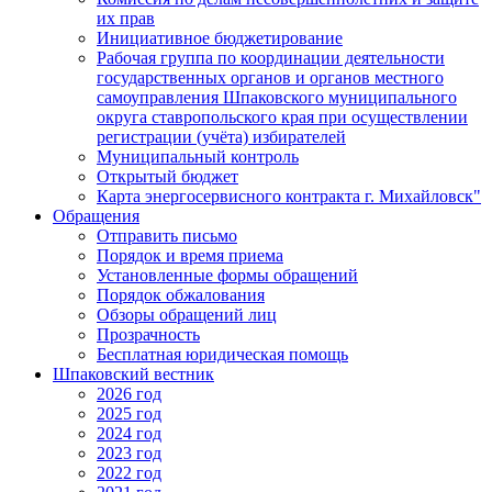
их прав
Инициативное бюджетирование
Рабочая группа по координации деятельности
государственных органов и органов местного
самоуправления Шпаковского муниципального
округа ставропольского края при осуществлении
регистрации (учёта) избирателей
Муниципальный контроль
Открытый бюджет
Карта энергосервисного контракта г. Михайловск"
Обращения
Отправить письмо
Порядок и время приема
Установленные формы обращений
Порядок обжалования
Обзоры обращений лиц
Прозрачность
Бесплатная юридическая помощь
Шпаковский вестник
2026 год
2025 год
2024 год
2023 год
2022 год