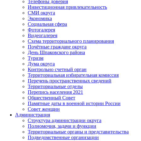
Телефоны доверия
Инвестиционная привлекательность
СМИ округа
Экономика
Социальная сфера
Фотогалерея
Видеогалерея
Схема территориального планирования
Почётные граждане округа
День Шпаковского района
Туризм
Дума округа
Контрольно счетный орган
Территориальная избирательная комиссия
Перечень пространственных сведений
Территориальные отделы
Перепись населения 2021
Общественный Совет
Памятные даты в военной истории России
Совет женщин
Администрация
Структура администрации округа
Полномочия, задачи и функции
Территориальные органы и представительства
Подведомственные организации