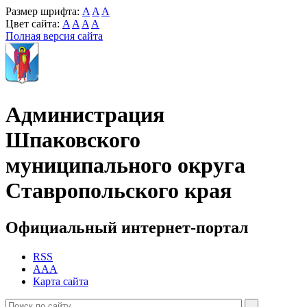
Размер шрифта:
A
A
A
Цвет сайта:
A
A
A
A
Полная версия сайта
Администрация
Шпаковского
муниципального округа
Ставропольского края
Официальный интернет-портал
RSS
AAA
Карта сайта