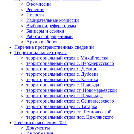
О комиссии
Решения
Новости
Избирательные комиссии
Выборы и референдумы
Баннеры и ссылки
Работа с обращениями
Архив выборов
Перечень пространственных сведений
Территориальные отделы
территориальный отдел г. Михайловска
территориальный отдел с. Верхнерусского
территориальный отдел х. Демино
территориальный отдел с. Дубовка
территориальный отдел с. Казинка
территориальный отдел с. Надежда
территориальный отдел ст. Новомарьевской
территориальный отдел с. Пелагиада
территориальный отдел с. Сенгилеевского
территориальный отдел с. Татарка
территориальный отдел ст. Темнолесской
территориальный отдел пос. Цимлянского
Перепись населения 2021
Документы
Информация