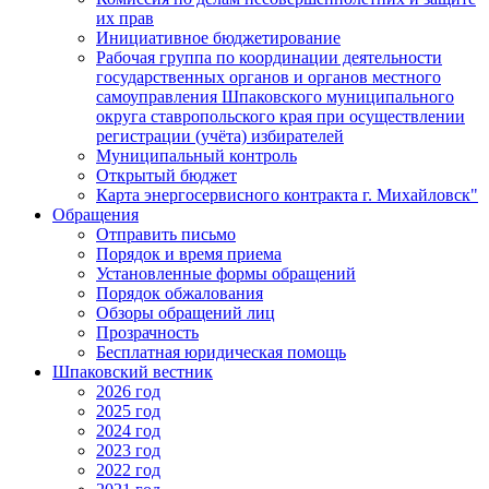
их прав
Инициативное бюджетирование
Рабочая группа по координации деятельности
государственных органов и органов местного
самоуправления Шпаковского муниципального
округа ставропольского края при осуществлении
регистрации (учёта) избирателей
Муниципальный контроль
Открытый бюджет
Карта энергосервисного контракта г. Михайловск"
Обращения
Отправить письмо
Порядок и время приема
Установленные формы обращений
Порядок обжалования
Обзоры обращений лиц
Прозрачность
Бесплатная юридическая помощь
Шпаковский вестник
2026 год
2025 год
2024 год
2023 год
2022 год