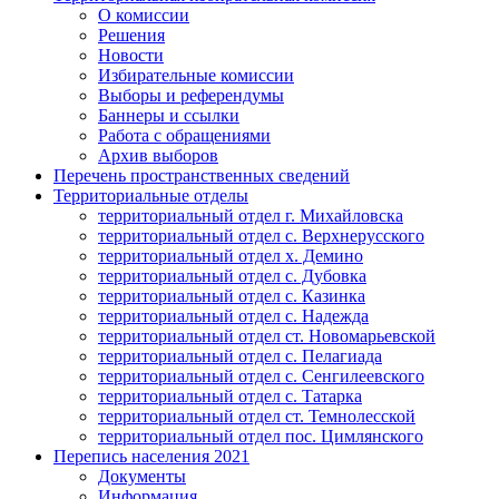
О комиссии
Решения
Новости
Избирательные комиссии
Выборы и референдумы
Баннеры и ссылки
Работа с обращениями
Архив выборов
Перечень пространственных сведений
Территориальные отделы
территориальный отдел г. Михайловска
территориальный отдел с. Верхнерусского
территориальный отдел х. Демино
территориальный отдел с. Дубовка
территориальный отдел с. Казинка
территориальный отдел с. Надежда
территориальный отдел ст. Новомарьевской
территориальный отдел с. Пелагиада
территориальный отдел с. Сенгилеевского
территориальный отдел с. Татарка
территориальный отдел ст. Темнолесской
территориальный отдел пос. Цимлянского
Перепись населения 2021
Документы
Информация