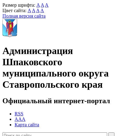
Размер шрифта:
A
A
A
Цвет сайта:
A
A
A
A
Полная версия сайта
Администрация
Шпаковского
муниципального округа
Ставропольского края
Официальный интернет-портал
RSS
AAA
Карта сайта