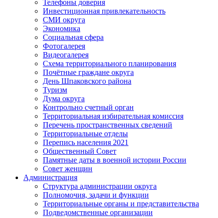
Телефоны доверия
Инвестиционная привлекательность
СМИ округа
Экономика
Социальная сфера
Фотогалерея
Видеогалерея
Схема территориального планирования
Почётные граждане округа
День Шпаковского района
Туризм
Дума округа
Контрольно счетный орган
Территориальная избирательная комиссия
Перечень пространственных сведений
Территориальные отделы
Перепись населения 2021
Общественный Совет
Памятные даты в военной истории России
Совет женщин
Администрация
Структура администрации округа
Полномочия, задачи и функции
Территориальные органы и представительства
Подведомственные организации