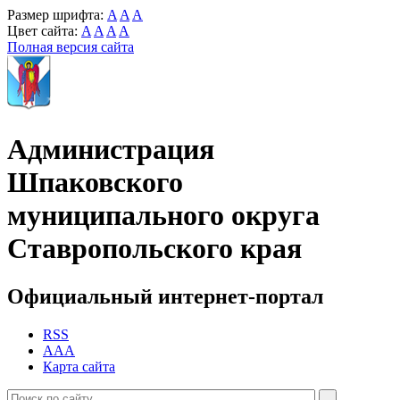
Размер шрифта:
A
A
A
Цвет сайта:
A
A
A
A
Полная версия сайта
Администрация
Шпаковского
муниципального округа
Ставропольского края
Официальный интернет-портал
RSS
AAA
Карта сайта