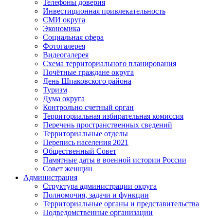
Телефоны доверия
Инвестиционная привлекательность
СМИ округа
Экономика
Социальная сфера
Фотогалерея
Видеогалерея
Схема территориального планирования
Почётные граждане округа
День Шпаковского района
Туризм
Дума округа
Контрольно счетный орган
Территориальная избирательная комиссия
Перечень пространственных сведений
Территориальные отделы
Перепись населения 2021
Общественный Совет
Памятные даты в военной истории России
Совет женщин
Администрация
Структура администрации округа
Полномочия, задачи и функции
Территориальные органы и представительства
Подведомственные организации