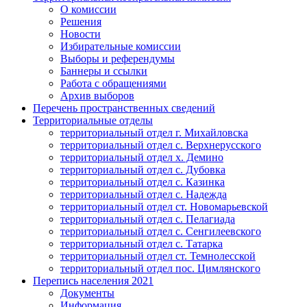
О комиссии
Решения
Новости
Избирательные комиссии
Выборы и референдумы
Баннеры и ссылки
Работа с обращениями
Архив выборов
Перечень пространственных сведений
Территориальные отделы
территориальный отдел г. Михайловска
территориальный отдел с. Верхнерусского
территориальный отдел х. Демино
территориальный отдел с. Дубовка
территориальный отдел с. Казинка
территориальный отдел с. Надежда
территориальный отдел ст. Новомарьевской
территориальный отдел с. Пелагиада
территориальный отдел с. Сенгилеевского
территориальный отдел с. Татарка
территориальный отдел ст. Темнолесской
территориальный отдел пос. Цимлянского
Перепись населения 2021
Документы
Информация