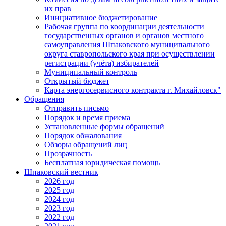
их прав
Инициативное бюджетирование
Рабочая группа по координации деятельности
государственных органов и органов местного
самоуправления Шпаковского муниципального
округа ставропольского края при осуществлении
регистрации (учёта) избирателей
Муниципальный контроль
Открытый бюджет
Карта энергосервисного контракта г. Михайловск"
Обращения
Отправить письмо
Порядок и время приема
Установленные формы обращений
Порядок обжалования
Обзоры обращений лиц
Прозрачность
Бесплатная юридическая помощь
Шпаковский вестник
2026 год
2025 год
2024 год
2023 год
2022 год