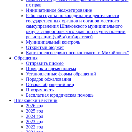
их прав
Инициативное бюджетирование
Рабочая группа по координации деятельности
государственных органов и органов местного
самоуправления Шпаковского муниципального
округа ставропольского края при осуществлении
регистрации (учёта) избирателей
Муниципальный контроль
Открытый бюджет
Карта энергосервисного контракта г. Михайловск"
Обращения
Отправить письмо
Порядок и время приема
Установленные формы обращений
Порядок обжалования
Обзоры обращений лиц
Прозрачность
Бесплатная юридическая помощь
Шпаковский вестник
2026 год
2025 год
2024 год
2023 год
2022 год