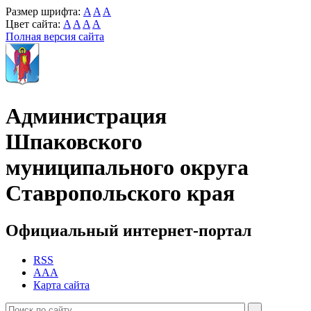
Размер шрифта:
A
A
A
Цвет сайта:
A
A
A
A
Полная версия сайта
Администрация
Шпаковского
муниципального округа
Ставропольского края
Официальный интернет-портал
RSS
AAA
Карта сайта