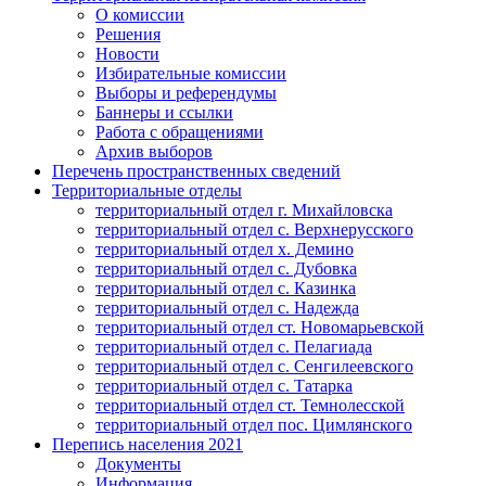
О комиссии
Решения
Новости
Избирательные комиссии
Выборы и референдумы
Баннеры и ссылки
Работа с обращениями
Архив выборов
Перечень пространственных сведений
Территориальные отделы
территориальный отдел г. Михайловска
территориальный отдел с. Верхнерусского
территориальный отдел х. Демино
территориальный отдел с. Дубовка
территориальный отдел с. Казинка
территориальный отдел с. Надежда
территориальный отдел ст. Новомарьевской
территориальный отдел с. Пелагиада
территориальный отдел с. Сенгилеевского
территориальный отдел с. Татарка
территориальный отдел ст. Темнолесской
территориальный отдел пос. Цимлянского
Перепись населения 2021
Документы
Информация