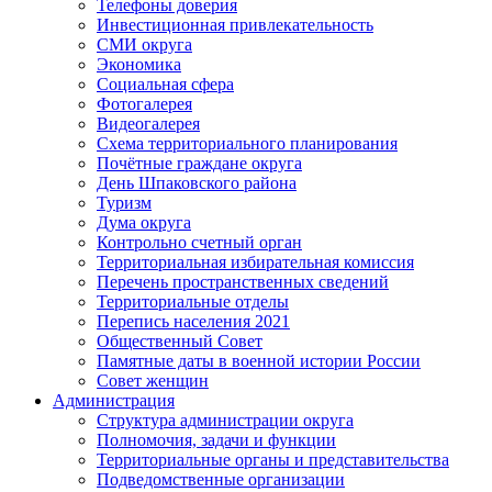
Телефоны доверия
Инвестиционная привлекательность
СМИ округа
Экономика
Социальная сфера
Фотогалерея
Видеогалерея
Схема территориального планирования
Почётные граждане округа
День Шпаковского района
Туризм
Дума округа
Контрольно счетный орган
Территориальная избирательная комиссия
Перечень пространственных сведений
Территориальные отделы
Перепись населения 2021
Общественный Совет
Памятные даты в военной истории России
Совет женщин
Администрация
Структура администрации округа
Полномочия, задачи и функции
Территориальные органы и представительства
Подведомственные организации