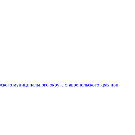
вского муниципального округа ставропольского края при