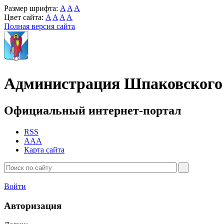
Размер шрифта:
A
A
A
Цвет сайта:
A
A
A
A
Полная версия сайта
Администрация Шпаковского 
Официальный интернет-портал
RSS
AAA
Карта сайта
Войти
Авторизация