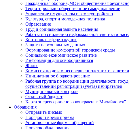
Гражданская оборона, ЧС и общественная безопасн
Территориально-общественное самоуправление
Управление имуществом и землеустройство
Культура, спорт и молодежная политика
Образование
Труд и социальная защита населения
Работы по снижению неформальной занятости насе
Контроль в сфере закупок
Защита персональных данных
Формирование комфортной городской среды
Социально-экономическое развитие
Информация для освободившихся
Жилье
Комиссия по делам несовершеннолетних и защите и
Инициативное бюджетирование
Рабочая группа по координации деятельности госу
осуществлении регистрации (учёта) избирателей
Муниципальный контроль
Открытый бюджет
Карта энергосервисного контракта г. Михайловск"
Обращения
Отправить письмо
Порядок и время приема
Установленные формы обращений
Порядок обжалования