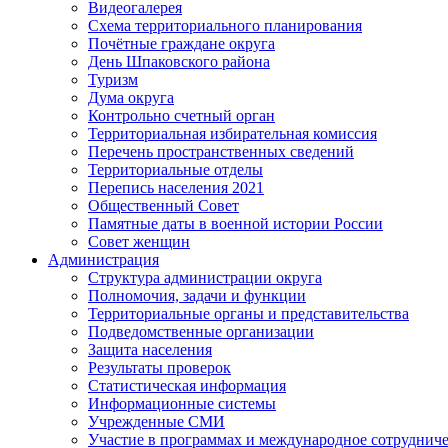
Видеогалерея
Схема территориального планирования
Почётные граждане округа
День Шпаковского района
Туризм
Дума округа
Контрольно счетный орган
Территориальная избирательная комиссия
Перечень пространственных сведений
Территориальные отделы
Перепись населения 2021
Общественный Совет
Памятные даты в военной истории России
Совет женщин
Администрация
Структура администрации округа
Полномочия, задачи и функции
Территориальные органы и представительства
Подведомственные организации
Защита населения
Результаты проверок
Статистическая информация
Информационные системы
Учрежденные СМИ
Участие в программах и международное сотруднич