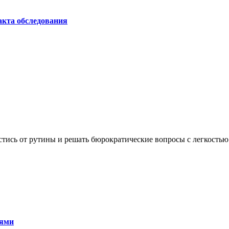
акта обследования
пастись от рутины и решать бюрократические вопросы с легкостью
тями