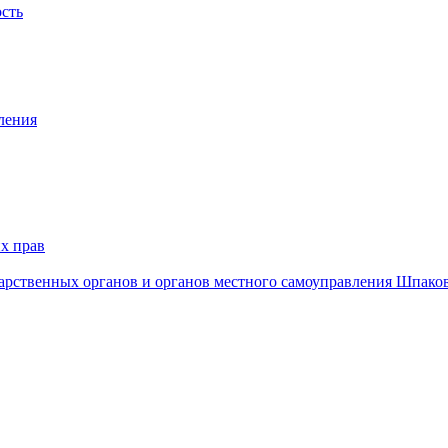
ость
ления
х прав
дарственных органов и органов местного самоуправления Шпако