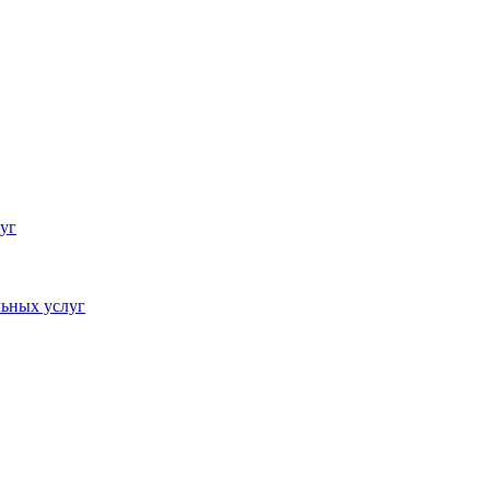
уг
ьных услуг