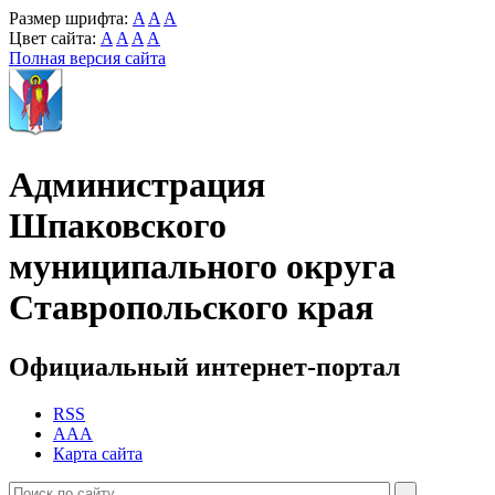
Размер шрифта:
A
A
A
Цвет сайта:
A
A
A
A
Полная версия сайта
Администрация
Шпаковского
муниципального округа
Ставропольского края
Официальный интернет-портал
RSS
AAA
Карта сайта