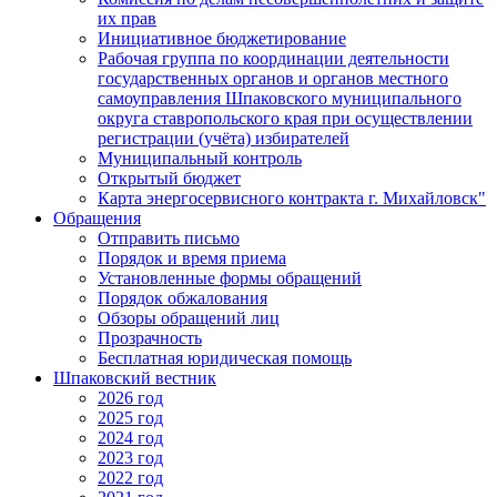
их прав
Инициативное бюджетирование
Рабочая группа по координации деятельности
государственных органов и органов местного
самоуправления Шпаковского муниципального
округа ставропольского края при осуществлении
регистрации (учёта) избирателей
Муниципальный контроль
Открытый бюджет
Карта энергосервисного контракта г. Михайловск"
Обращения
Отправить письмо
Порядок и время приема
Установленные формы обращений
Порядок обжалования
Обзоры обращений лиц
Прозрачность
Бесплатная юридическая помощь
Шпаковский вестник
2026 год
2025 год
2024 год
2023 год
2022 год