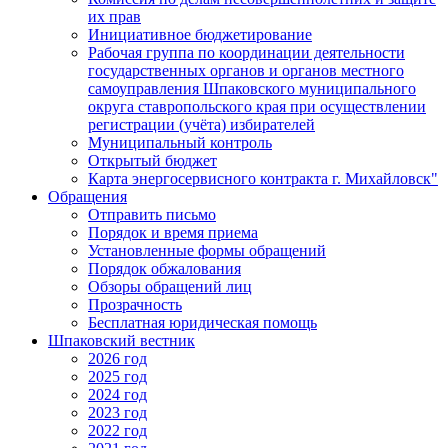
их прав
Инициативное бюджетирование
Рабочая группа по координации деятельности
государственных органов и органов местного
самоуправления Шпаковского муниципального
округа ставропольского края при осуществлении
регистрации (учёта) избирателей
Муниципальный контроль
Открытый бюджет
Карта энергосервисного контракта г. Михайловск"
Обращения
Отправить письмо
Порядок и время приема
Установленные формы обращений
Порядок обжалования
Обзоры обращений лиц
Прозрачность
Бесплатная юридическая помощь
Шпаковский вестник
2026 год
2025 год
2024 год
2023 год
2022 год