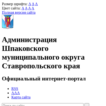
Размер шрифта:
A
A
A
Цвет сайта:
A
A
A
A
Полная версия сайта
Администрация
Шпаковского
муниципального округа
Ставропольского края
Официальный интернет-портал
RSS
AAA
Карта сайта