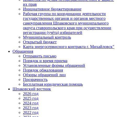
их прав
Инициативное бюджетирование
Рабочая группа по координации деятельности
государственных органов и органов местного
самоуправления Шпаковского муниципального
округа ставропольского края при осуществлении
регистрации (учёта) избирателей
Муниципальный контроль
Открытый бюджет
Карта энергосервисного контракта г. Михайловск"
Обращения
Отправить письмо
Порядок и время приема
Установленные формы обращений
Порядок обжалования
Обзоры обращений лиц
Прозрачность
Бесплатная юридическая помощь
Шпаковский вестник
2026 год
2025 год
2024 год
2023 год
2022 год