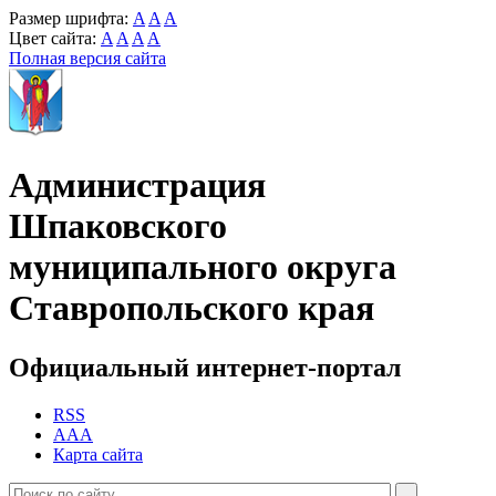
Размер шрифта:
A
A
A
Цвет сайта:
A
A
A
A
Полная версия сайта
Администрация
Шпаковского
муниципального округа
Ставропольского края
Официальный интернет-портал
RSS
AAA
Карта сайта