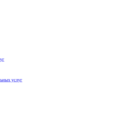
уг
ьных услуг