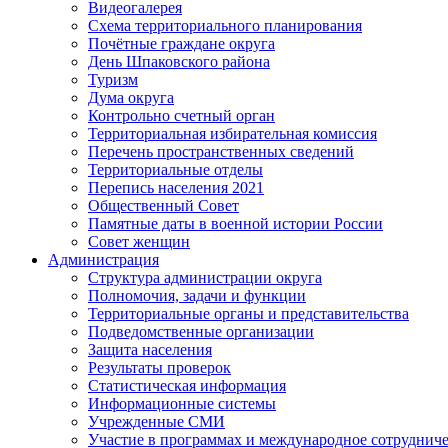
Видеогалерея
Схема территориального планирования
Почётные граждане округа
День Шпаковского района
Туризм
Дума округа
Контрольно счетный орган
Территориальная избирательная комиссия
Перечень пространственных сведений
Территориальные отделы
Перепись населения 2021
Общественный Совет
Памятные даты в военной истории России
Совет женщин
Администрация
Структура администрации округа
Полномочия, задачи и функции
Территориальные органы и представительства
Подведомственные организации
Защита населения
Результаты проверок
Статистическая информация
Информационные системы
Учрежденные СМИ
Участие в программах и международное сотруднич