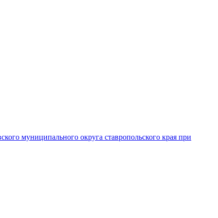
вского муниципального округа ставропольского края при