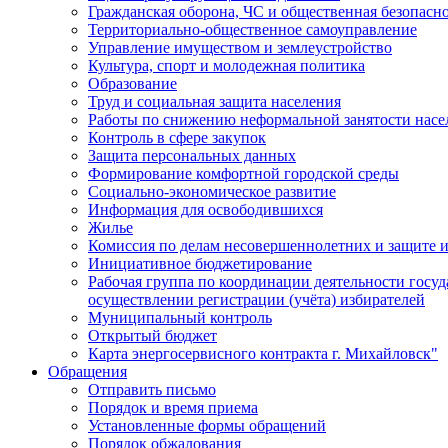
Гражданская оборона, ЧС и общественная безопасн
Территориально-общественное самоуправление
Управление имуществом и землеустройство
Культура, спорт и молодежная политика
Образование
Труд и социальная защита населения
Работы по снижению неформальной занятости насе
Контроль в сфере закупок
Защита персональных данных
Формирование комфортной городской среды
Социально-экономическое развитие
Информация для освободившихся
Жилье
Комиссия по делам несовершеннолетних и защите и
Инициативное бюджетирование
Рабочая группа по координации деятельности госу
осуществлении регистрации (учёта) избирателей
Муниципальный контроль
Открытый бюджет
Карта энергосервисного контракта г. Михайловск"
Обращения
Отправить письмо
Порядок и время приема
Установленные формы обращений
Порядок обжалования