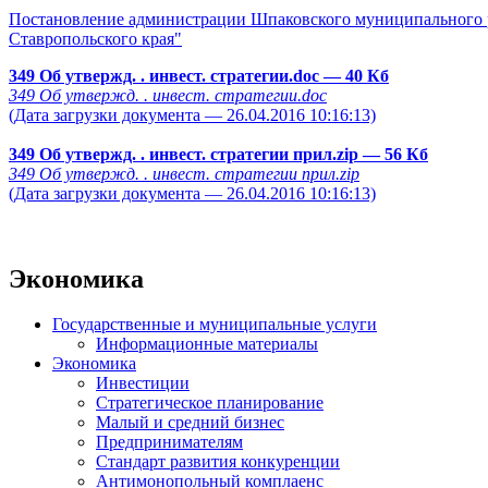
Постановление администрации Шпаковского муниципального р
Ставропольского края"
349 Об утвержд. . инвест. стратегии.doc
— 40 Кб
349 Об утвержд. . инвест. стратегии.doc
(Дата загрузки документа — 26.04.2016 10:16:13)
349 Об утвержд. . инвест. стратегии прил.zip
— 56 Кб
349 Об утвержд. . инвест. стратегии прил.zip
(Дата загрузки документа — 26.04.2016 10:16:13)
Экономика
Государственные и муниципальные услуги
Информационные материалы
Экономика
Инвестиции
Стратегическое планирование
Малый и средний бизнес
Предпринимателям
Стандарт развития конкуренции
Антимонопольный комплаенс