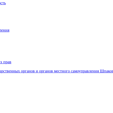
ость
ления
х прав
дарственных органов и органов местного самоуправления Шпако