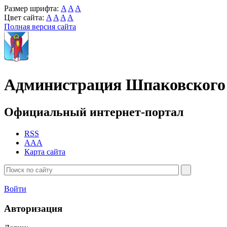
Размер шрифта:
A
A
A
Цвет сайта:
A
A
A
A
Полная версия сайта
Администрация Шпаковского 
Официальный интернет-портал
RSS
AAA
Карта сайта
Войти
Авторизация