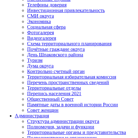
Телефоны доверия
Инвестиционная привлекательность
СМИ округа
Экономика
Социальная сфера
Фотогалерея
Видеогалерея
Схема территориального планирования
Почётные граждане округа
День Шпаковского района
Туризм
Дума округа
Контрольно счетный орган
Территориальная избирательная комиссия
Перечень пространственных сведений
Территориальные отделы
Перепись населения 2021
Общественный Совет
Памятные даты в военной истории России
Совет женщин
Администрация
Структура администрации округа
Полномочия, задачи и функции
Территориальные органы и представительства
Подведомственные организации