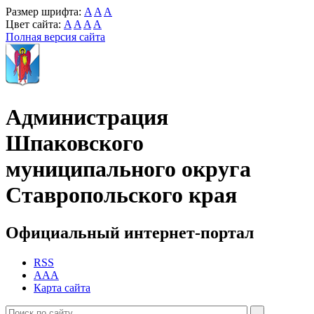
Размер шрифта:
A
A
A
Цвет сайта:
A
A
A
A
Полная версия сайта
Администрация
Шпаковского
муниципального округа
Ставропольского края
Официальный интернет-портал
RSS
AAA
Карта сайта