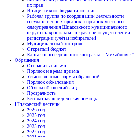
их прав
Инициативное бюджетирование
Рабочая группа по координации деятельности
государственных органов и органов местного
самоуправления Шпаковского муниципального
округа ставропольского края при осуществлении
регистрации (учёта) избирателей
Муниципальный контроль
Открытый бюджет
Карта энергосервисного контракта г. Михайловск"
Обращения
Отправить письмо
Порядок и время приема
Установленные формы обращений
Порядок обжалования
Обзоры обращений лиц
Прозрачность
Бесплатная юридическая помощь
Шпаковский вестник
2026 год
2025 год
2024 год
2023 год
2022 год