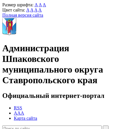
Размер шрифта:
A
A
A
Цвет сайта:
A
A
A
A
Полная версия сайта
Администрация
Шпаковского
муниципального округа
Ставропольского края
Официальный интернет-портал
RSS
AAA
Карта сайта