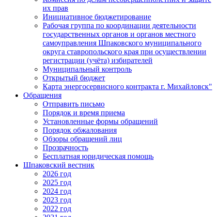
их прав
Инициативное бюджетирование
Рабочая группа по координации деятельности
государственных органов и органов местного
самоуправления Шпаковского муниципального
округа ставропольского края при осуществлении
регистрации (учёта) избирателей
Муниципальный контроль
Открытый бюджет
Карта энергосервисного контракта г. Михайловск"
Обращения
Отправить письмо
Порядок и время приема
Установленные формы обращений
Порядок обжалования
Обзоры обращений лиц
Прозрачность
Бесплатная юридическая помощь
Шпаковский вестник
2026 год
2025 год
2024 год
2023 год
2022 год