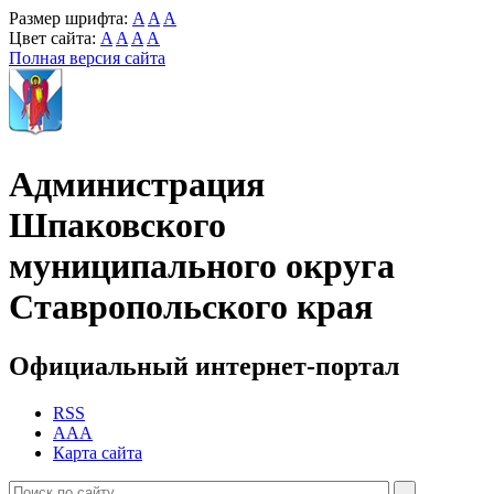
Размер шрифта:
A
A
A
Цвет сайта:
A
A
A
A
Полная версия сайта
Администрация
Шпаковского
муниципального округа
Ставропольского края
Официальный интернет-портал
RSS
AAA
Карта сайта