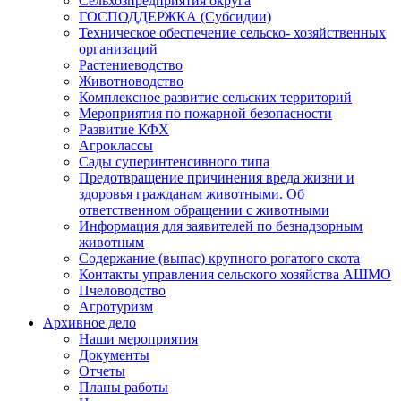
Сельхозпредприятия округа
ГОСПОДДЕРЖКА (Субсидии)
Техническое обеспечение сельско- хозяйственных
организаций
Растениеводство
Животноводство
Комплексное развитие сельских территорий
Мероприятия по пожарной безопасности
Развитие КФХ
Агроклассы
Сады суперинтенсивного типа
Предотвращение причинения вреда жизни и
здоровья гражданам животными. Об
ответственном обращении с животными
Информация для заявителей по безнадзорным
животным
Содержание (выпас) крупного рогатого скота
Контакты управления сельского хозяйства АШМО
Пчеловодство
Агротуризм
Архивное дело
Наши мероприятия
Документы
Отчеты
Планы работы