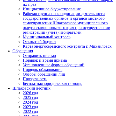
их прав
Инициативное бюджетирование
Рабочая группа по координации деятельности
государственных органов и органов местного
самоуправления Шпаковского муниципального
округа ставропольского края при осуществлении
регистрации (учёта) избирателей
Муниципальный контроль
Открытый бюджет
Карта энергосервисного контракта г. Михайловск"
Обращения
Отправить письмо
Порядок и время приема
Установленные формы обращений
Порядок обжалования
Обзоры обращений лиц
Прозрачность
Бесплатная юридическая помощь
Шпаковский вестник
2026 год
2025 год
2024 год
2023 год
2022 год