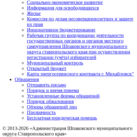
Социально-экономическое развитие
Информация для освободившихся
Жилье
Комиссия по делам несовершеннолетних и защите
их прав
Инициативное бюджетирование
Рабочая группа по координации деятельности
государственных органов и органов местного
самоуправления Шпаковского муниципального
округа ставропольского края при осуществлении
регистрации (учёта) избирателей
Муниципальный контроль
Открытый бюджет
Карта энергосервисного контракта г. Михайловск"
Обращения
Отправить письмо
Порядок и время приема
Установленные формы обращений
Порядок обжалования
Обзоры обращений лиц
Прозрачность
Бесплатная юридическая помощь
© 2013-2026 «Администрация Шпаковского муниципального
округа Ставропольского края»