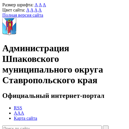
Размер шрифта:
A
A
A
Цвет сайта:
A
A
A
A
Полная версия сайта
Администрация
Шпаковского
муниципального округа
Ставропольского края
Официальный интернет-портал
RSS
AAA
Карта сайта