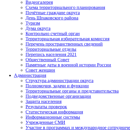
Видеогалерея
Схема территориального планирования
Почётные граждане округа
День Шпаковского района
Туризм
Дума округа
Контрольно счетный орган
Территориальная избирательная комиссия
Перечень пространственных сведений
Территориальные отделы
Перепись населения 2021
Общественный Совет
Памятные даты в военной истории России
Совет женщин
Администрация
Структура администрации округа
Полномочия, задачи и функции
Территориальные органы и представительства
Подведомственные организации
Защита населения
Результаты проверок
Статистическая информация
Информационные системы
Учрежденные СМИ
Участие в программах и международное сотруднич