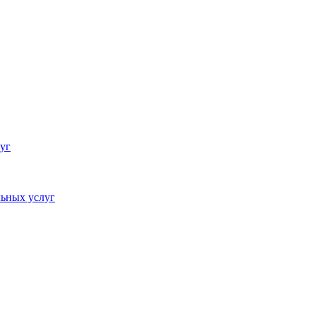
уг
ьных услуг