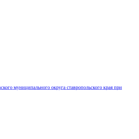
вского муниципального округа ставропольского края при