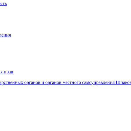
ость
ления
х прав
дарственных органов и органов местного самоуправления Шпако