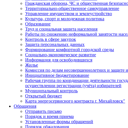
Гражданская оборона, ЧС и общественная безопасн
Территориально-общественное самоуправление
Управление имуществом и землеустройство
Культура, спорт и молодежная политика
Образование
Труд и социальная защита населения
Работы по снижению неформальной занятости насе
Контроль в сфере закупок
Защита персональных данных
Формирование комфортной городской среды
Социально-экономическое развитие
Информация для освободившихся
Жилье
Комиссия по делам несовершеннолетних и защите и
Инициативное бюджетирование
Рабочая группа по координации деятельности госу
осуществлении регистрации (учёта) избирателей
Муниципальный контроль
Открытый бюджет
Карта энергосервисного контракта г. Михайловск"
Обращения
Отправить письмо
Порядок и время приема
Установленные формы обращений
Порядок обжалования