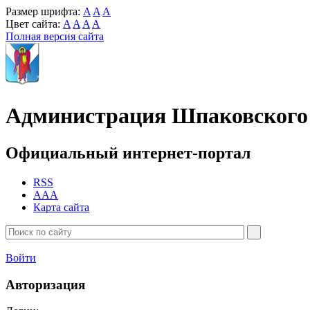
Размер шрифта:
A
A
A
Цвет сайта:
A
A
A
A
Полная версия сайта
Администрация Шпаковского 
Официальный интернет-портал
RSS
AAA
Карта сайта
Войти
Авторизация