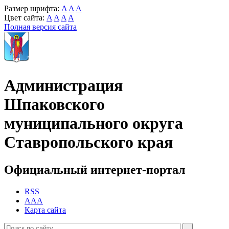
Размер шрифта:
A
A
A
Цвет сайта:
A
A
A
A
Полная версия сайта
Администрация
Шпаковского
муниципального округа
Ставропольского края
Официальный интернет-портал
RSS
AAA
Карта сайта