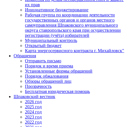
их прав
Инициативное бюджетирование
Рабочая группа по координации деятельности
государственных органов и органов местного
самоуправления Шпаковского муниципального
округа ставропольского края при осуществлении
регистрации (учёта) избирателей
Муниципальный контроль
Открытый бюджет
Карта энергосервисного контракта г. Михайловск"
Обращения
Отправить письмо
Порядок и время приема
Установленные формы обращений
Порядок обжалования
Обзоры обращений лиц
Прозрачность
Бесплатная юридическая помощь
Шпаковский вестник
2026 год
2025 год
2024 год
2023 год
2022 год