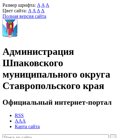
Размер шрифта:
A
A
A
Цвет сайта:
A
A
A
A
Полная версия сайта
Администрация
Шпаковского
муниципального округа
Ставропольского края
Официальный интернет-портал
RSS
AAA
Карта сайта