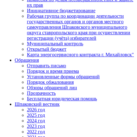
их прав
Инициативное бюджетирование
Рабочая группа по координации деятельности
государственных органов и органов местного
самоуправления Шпаковского муниципального
округа ставропольского края при осуществлении
регистрации (учёта) избирателей
Муниципальный контроль
Открытый бюджет
Карта энергосервисного контракта г. Михайловск"
Обращения
Отправить письмо
Порядок и время приема
Установленные формы обращений
Порядок обжалования
Обзоры обращений лиц
Прозрачность
Бесплатная юридическая помощь
Шпаковский вестник
2026 год
2025 год
2024 год
2023 год
2022 год