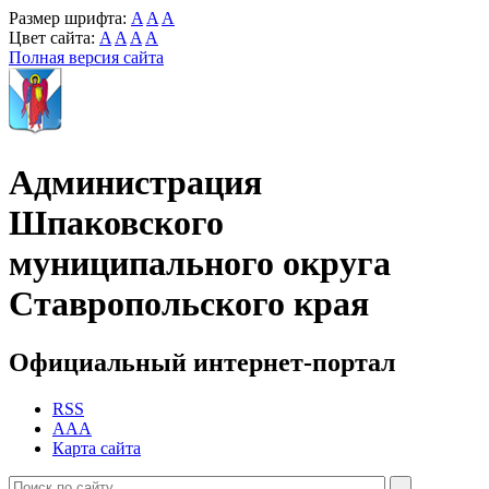
Размер шрифта:
A
A
A
Цвет сайта:
A
A
A
A
Полная версия сайта
Администрация
Шпаковского
муниципального округа
Ставропольского края
Официальный интернет-портал
RSS
AAA
Карта сайта