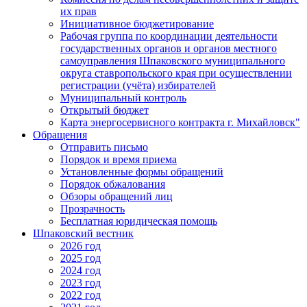
их прав
Инициативное бюджетирование
Рабочая группа по координации деятельности
государственных органов и органов местного
самоуправления Шпаковского муниципального
округа ставропольского края при осуществлении
регистрации (учёта) избирателей
Муниципальный контроль
Открытый бюджет
Карта энергосервисного контракта г. Михайловск"
Обращения
Отправить письмо
Порядок и время приема
Установленные формы обращений
Порядок обжалования
Обзоры обращений лиц
Прозрачность
Бесплатная юридическая помощь
Шпаковский вестник
2026 год
2025 год
2024 год
2023 год
2022 год