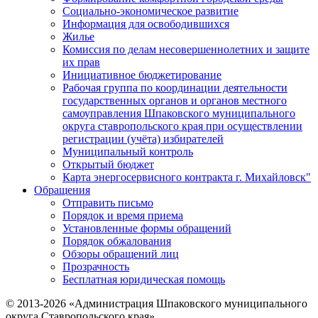
Социально-экономическое развитие
Информация для освободившихся
Жилье
Комиссия по делам несовершеннолетних и защите
их прав
Инициативное бюджетирование
Рабочая группа по координации деятельности
государственных органов и органов местного
самоуправления Шпаковского муниципального
округа ставропольского края при осуществлении
регистрации (учёта) избирателей
Муниципальный контроль
Открытый бюджет
Карта энергосервисного контракта г. Михайловск"
Обращения
Отправить письмо
Порядок и время приема
Установленные формы обращений
Порядок обжалования
Обзоры обращений лиц
Прозрачность
Бесплатная юридическая помощь
© 2013-2026 «Администрация Шпаковского муниципального
округа Ставропольского края»