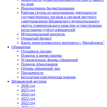
их прав
Инициативное бюджетирование
Рабочая группа по координации деятельности
государственных органов и органов местного
самоуправления Шпаковского муниципального
округа ставропольского края при осуществлении
регистрации (учёта) избирателей
Муниципальный контроль
Открытый бюджет
Карта энергосервисного контракта г. Михайловск"
Обращения
Отправить письмо
Порядок и время приема
Установленные формы обращений
Порядок обжалования
Обзоры обращений лиц
Прозрачность
Бесплатная юридическая помощь
Шпаковский вестник
2026 год
2025 год
2024 год
2023 год
2022 год