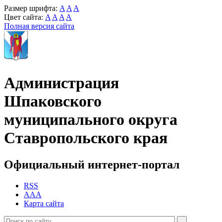
Размер шрифта:
A
A
A
Цвет сайта:
A
A
A
A
Полная версия сайта
Администрация
Шпаковского
муниципального округа
Ставропольского края
Официальный интернет-портал
RSS
AAA
Карта сайта