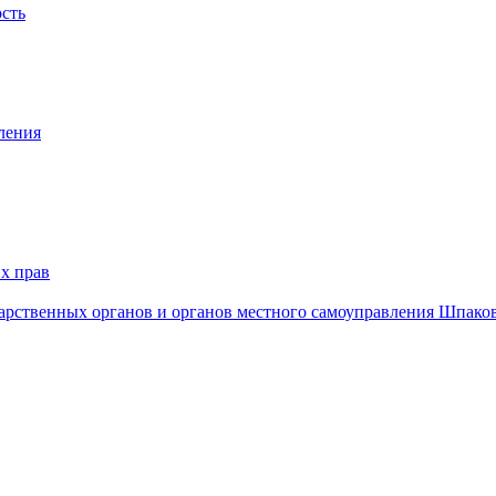
ость
ления
х прав
дарственных органов и органов местного самоуправления Шпако