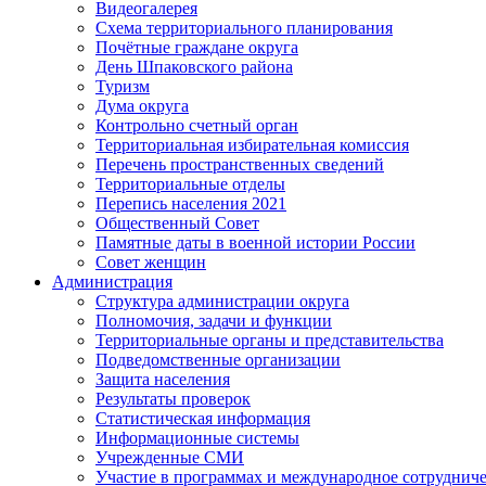
Видеогалерея
Схема территориального планирования
Почётные граждане округа
День Шпаковского района
Туризм
Дума округа
Контрольно счетный орган
Территориальная избирательная комиссия
Перечень пространственных сведений
Территориальные отделы
Перепись населения 2021
Общественный Совет
Памятные даты в военной истории России
Совет женщин
Администрация
Структура администрации округа
Полномочия, задачи и функции
Территориальные органы и представительства
Подведомственные организации
Защита населения
Результаты проверок
Статистическая информация
Информационные системы
Учрежденные СМИ
Участие в программах и международное сотруднич