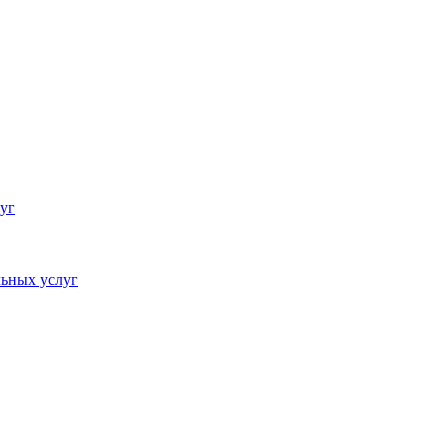
уг
ьных услуг