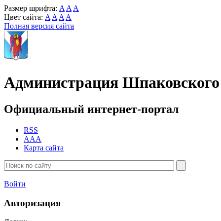
Размер шрифта:
A
A
A
Цвет сайта:
A
A
A
A
Полная версия сайта
Администрация Шпаковского 
Официальный интернет-портал
RSS
AAA
Карта сайта
Войти
Авторизация