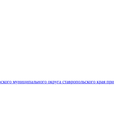
вского муниципального округа ставропольского края при