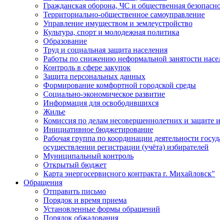
Гражданская оборона, ЧС и общественная безопасн
Территориально-общественное самоуправление
Управление имуществом и землеустройство
Культура, спорт и молодежная политика
Образование
Труд и социальная защита населения
Работы по снижению неформальной занятости насе
Контроль в сфере закупок
Защита персональных данных
Формирование комфортной городской среды
Социально-экономическое развитие
Информация для освободившихся
Жилье
Комиссия по делам несовершеннолетних и защите и
Инициативное бюджетирование
Рабочая группа по координации деятельности госу
осуществлении регистрации (учёта) избирателей
Муниципальный контроль
Открытый бюджет
Карта энергосервисного контракта г. Михайловск"
Обращения
Отправить письмо
Порядок и время приема
Установленные формы обращений
Порядок обжалования