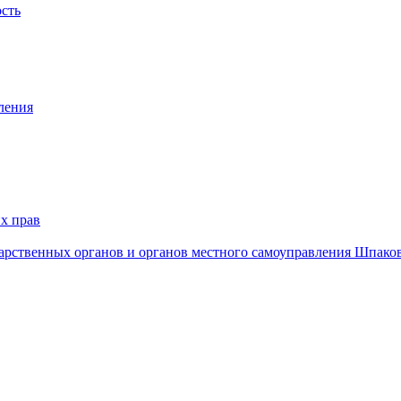
ость
ления
х прав
дарственных органов и органов местного самоуправления Шпако