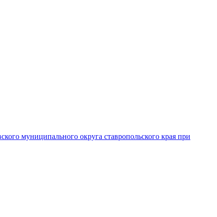
вского муниципального округа ставропольского края при