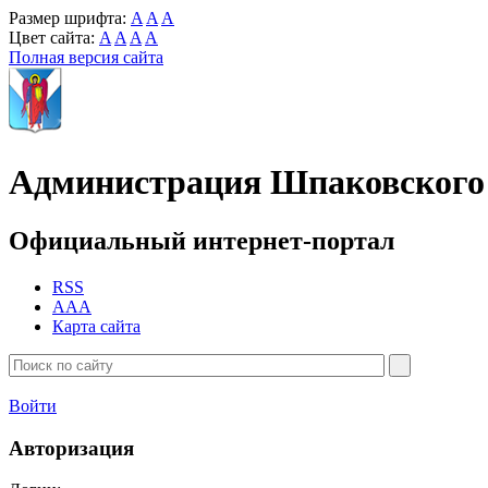
Размер шрифта:
A
A
A
Цвет сайта:
A
A
A
A
Полная версия сайта
Администрация Шпаковского 
Официальный интернет-портал
RSS
AAA
Карта сайта
Войти
Авторизация