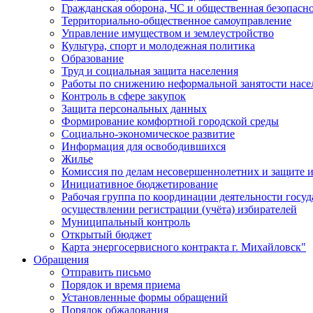
Гражданская оборона, ЧС и общественная безопасн
Территориально-общественное самоуправление
Управление имуществом и землеустройство
Культура, спорт и молодежная политика
Образование
Труд и социальная защита населения
Работы по снижению неформальной занятости насе
Контроль в сфере закупок
Защита персональных данных
Формирование комфортной городской среды
Социально-экономическое развитие
Информация для освободившихся
Жилье
Комиссия по делам несовершеннолетних и защите и
Инициативное бюджетирование
Рабочая группа по координации деятельности госу
осуществлении регистрации (учёта) избирателей
Муниципальный контроль
Открытый бюджет
Карта энергосервисного контракта г. Михайловск"
Обращения
Отправить письмо
Порядок и время приема
Установленные формы обращений
Порядок обжалования