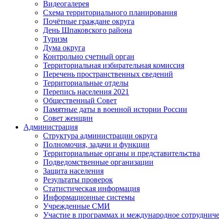
Видеогалерея
Схема территориального планирования
Почётные граждане округа
День Шпаковского района
Туризм
Дума округа
Контрольно счетный орган
Территориальная избирательная комиссия
Перечень пространственных сведений
Территориальные отделы
Перепись населения 2021
Общественный Совет
Памятные даты в военной истории России
Совет женщин
Администрация
Структура администрации округа
Полномочия, задачи и функции
Территориальные органы и представительства
Подведомственные организации
Защита населения
Результаты проверок
Статистическая информация
Информационные системы
Учрежденные СМИ
Участие в программах и международное сотруднич