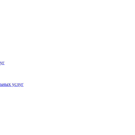
уг
ьных услуг