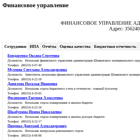
Финансовое управление
ФИНАНСОВОЕ УПРАВЛЕНИЕ А
Адрес: 356240
Сотрудники
НПА
Отчёты
Оценка качества
Бюджетная отчетность
Бондаренко Оксана Сергеевна
Должность: Начальник финансового управления администрации Шпаковского муниципального окр
Телефон: (86553) 6-07-49
Музеник Светлана Александровна
Должность: Заместитель начальника финансового управления администрации Шпаковского муницип
Телефон: (86553) 6-22-18
Данилова Наталья Ивановна
Должность: Начальник отдела бюджетного учета и отчетности - главный бухгалтер
Телефон: (86553) 6-33-05
Филипович Евгения Алексеевна
Должность: Начальник отдела планирования и анализа бюджета
Телефон: (86553) 6-22-18
Шкабурина Ирина Николаевна
Должность: Начальник отдела планирования и анализа доходов бюджета
Телефон: (86553) 6-22-17
Пиценко Дмитрий Александрович
Должность: Начальник контрольно-ревизионного отдела
Телефон: (86553) 6-06-86