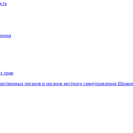
ость
ления
х прав
дарственных органов и органов местного самоуправления Шпако