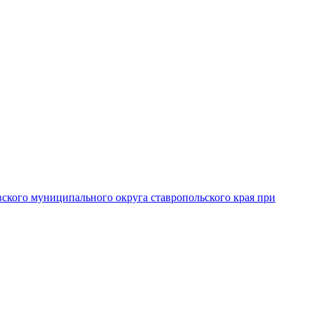
вского муниципального округа ставропольского края при