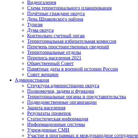
Видеогалерея
Схема территориального планирования
Почётные граждане округа
День Шпаковского района
Туризм
Дума округа
Контрольно счетный орган
Территориальная избирательная комиссия
Перечень пространственных сведений
Территориальные отделы
Перепись населения 2021
Общественный Совет
Памятные даты в военной истории России
Совет женщин
Администрация
Структура администрации округа
Полномочия, задачи и функции
Территориальные органы и представительства
Подведомственные организации
Защита населения
Результаты проверок
Статистическая информация
Информационные системы
Учрежденные СМИ
Участие в программах и международное сотруднич