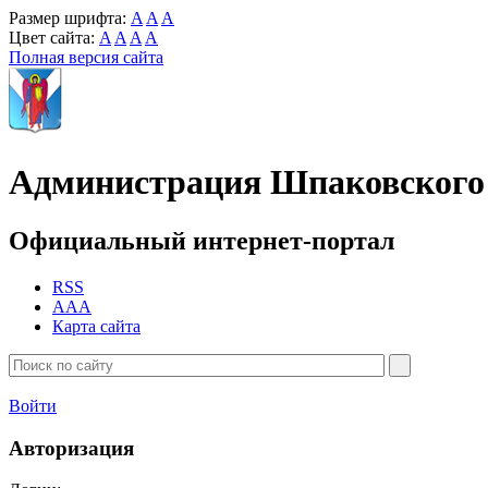
Размер шрифта:
A
A
A
Цвет сайта:
A
A
A
A
Полная версия сайта
Администрация Шпаковского 
Официальный интернет-портал
RSS
AAA
Карта сайта
Войти
Авторизация