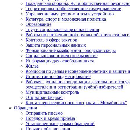
Гражданская оборона, ЧС и общественная безопасн
Территориально-общественное самоуправление
Управление имуществом и землеустройство
Культура, спорт и молодежная политика
Образование
Труд и социальная защита населения
Работы по снижению неформальной занятости насе
Контроль в сфере закупок
Защита персональных данных
Формирование комфортной городской среды
Социально-экономическое развитие
Информация для освободившихся
Жилье
Комиссия по делам несовершеннолетних и защите и
Инициативное бюджетирование
Рабочая группа по координации деятельности госу
осуществлении регистрации (учёта) избирателей
Муниципальный контроль
Открытый бюджет
Карта энергосервисного контракта г. Михайловск"
Обращения
Отправить письмо
Порядок и время приема
Установленные формы обращений
Порядок обжалования