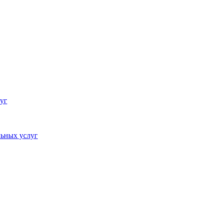
уг
ьных услуг