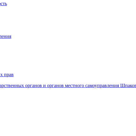
ость
ления
х прав
дарственных органов и органов местного самоуправления Шпако