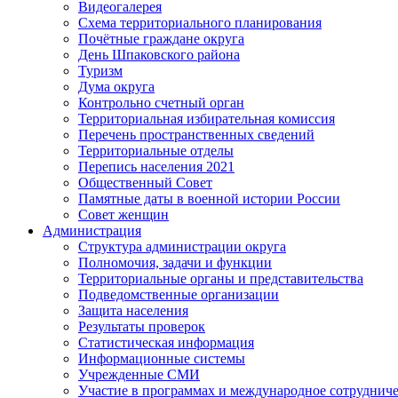
Видеогалерея
Схема территориального планирования
Почётные граждане округа
День Шпаковского района
Туризм
Дума округа
Контрольно счетный орган
Территориальная избирательная комиссия
Перечень пространственных сведений
Территориальные отделы
Перепись населения 2021
Общественный Совет
Памятные даты в военной истории России
Совет женщин
Администрация
Структура администрации округа
Полномочия, задачи и функции
Территориальные органы и представительства
Подведомственные организации
Защита населения
Результаты проверок
Статистическая информация
Информационные системы
Учрежденные СМИ
Участие в программах и международное сотруднич