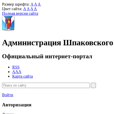
Размер шрифта:
A
A
A
Цвет сайта:
A
A
A
A
Полная версия сайта
Администрация Шпаковского 
Официальный интернет-портал
RSS
AAA
Карта сайта
Войти
Авторизация