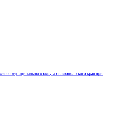
вского муниципального округа ставропольского края при