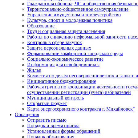
Гражданская оборона, ЧС и общественная безопасн
Территориально-общественное самоуправление
Управление имуществом и землеустройство
Культура, спорт и молодежная политика
Образование
Труд и социальная защита населения
Работы по снижению неформальной занятости насе
Контроль в сфере закупок
Защита персональных данных
Формирование комфортной городской среды
Социально-экономическое развитие
Информация для освободившихся
Жилье
Комиссия по делам несовершеннолетних и защите и
Инициативное бюджетирование
Рабочая группа по координации деятельности госу
осуществлении регистрации (учёта) избирателей
Муниципальный контроль
Открытый бюджет
Карта энергосервисного контракта г. Михайловск"
Обращения
Отправить письмо
Порядок и время приема
Установленные формы обращений
Порядок обжалования