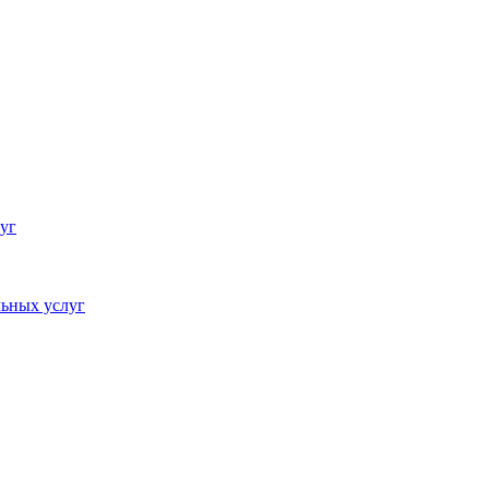
уг
ьных услуг