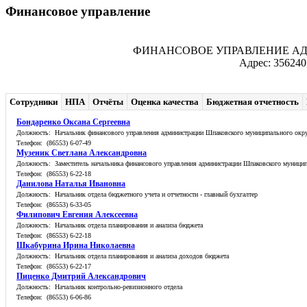
Финансовое управление
ФИНАНСОВОЕ УПРАВЛЕНИЕ А
Адрес: 356240
Сотрудники
НПА
Отчёты
Оценка качества
Бюджетная отчетность
Бондаренко Оксана Сергеевна
Должность: Начальник финансового управления администрации Шпаковского муниципального окр
Телефон: (86553) 6-07-49
Музеник Светлана Александровна
Должность: Заместитель начальника финансового управления администрации Шпаковского муницип
Телефон: (86553) 6-22-18
Данилова Наталья Ивановна
Должность: Начальник отдела бюджетного учета и отчетности - главный бухгалтер
Телефон: (86553) 6-33-05
Филипович Евгения Алексеевна
Должность: Начальник отдела планирования и анализа бюджета
Телефон: (86553) 6-22-18
Шкабурина Ирина Николаевна
Должность: Начальник отдела планирования и анализа доходов бюджета
Телефон: (86553) 6-22-17
Пиценко Дмитрий Александрович
Должность: Начальник контрольно-ревизионного отдела
Телефон: (86553) 6-06-86