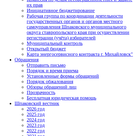
их прав
Инициативное бюджетирование
Рабочая группа по координации деятельности
государственных органов и органов местного
самоуправления Шпаковского муниципального
округа ставропольского края при осуществлении
регистрации (учёта) избирателей
Муниципальный контроль
Открытый бюджет
Карта энергосервисного контракта г. Михайловск"
Обращения
Отправить письмо
Порядок и время приема
Установленные формы обращений
Порядок обжалования
Обзоры обращений лиц
Прозрачность
Бесплатная юридическая помощь
Шпаковский вестник
2026 год
2025 год
2024 год
2023 год
2022 год