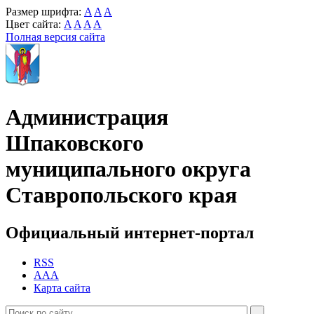
Размер шрифта:
A
A
A
Цвет сайта:
A
A
A
A
Полная версия сайта
Администрация
Шпаковского
муниципального округа
Ставропольского края
Официальный интернет-портал
RSS
AAA
Карта сайта