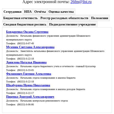
Адрес электронной почты:
26fm@list.ru
Сотрудники
НПА
Отчёты
Оценка качества
Бюджетная отчетность
Реестр расходных обязательств
Положения
Сводная бюджетная роспись
Подведомственное учреждение
Бондаренко Оксана Сергеевна
Должность: Начальник финансового управления администрации Шпаковского
муниципального округа
Телефон: (86553) 6-07-49
Музеник Светлана Александровна
Должность: Заместитель начальника финансового управления администрации Шпаковского
муниципального округа
Телефон: (86553) 6-22-18
Данилова Наталья Ивановна
Должность: Начальник отдела бюджетного учета и отчетности - главный бухгалтер
Телефон: (86553) 6-33-05
Филипович Евгения Алексеевна
Должность: Начальник отдела планирования и анализа бюджета
Телефон: (86553) 6-22-18
Шкабурина Ирина Николаевна
Должность: Начальник отдела планирования и анализа доходов бюджета
Телефон: (86553) 6-22-17
Пиценко Дмитрий Александрович
Должность: Начальник контрольно-ревизионного отдела
Телефон: (86553) 6-06-86