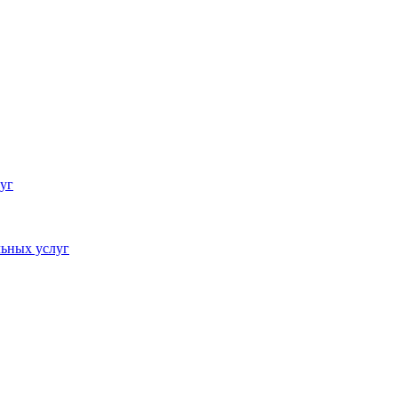
уг
ьных услуг