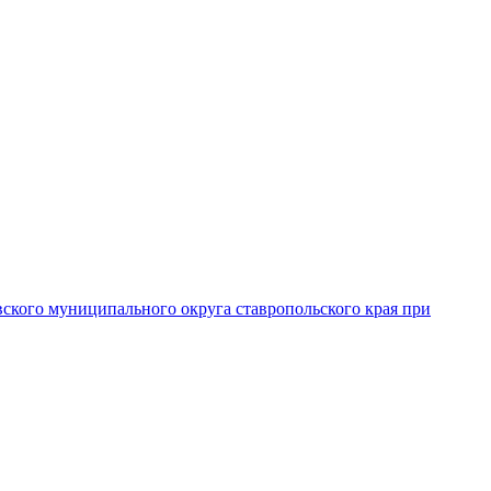
вского муниципального округа ставропольского края при