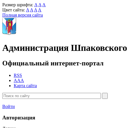
Размер шрифта:
A
A
A
Цвет сайта:
A
A
A
A
Полная версия сайта
Администрация Шпаковского 
Официальный интернет-портал
RSS
AAA
Карта сайта
Войти
Авторизация