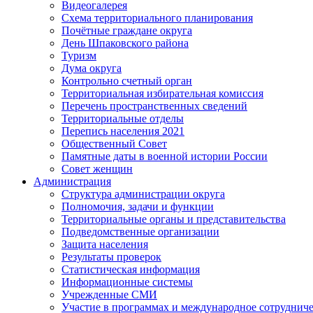
Видеогалерея
Схема территориального планирования
Почётные граждане округа
День Шпаковского района
Туризм
Дума округа
Контрольно счетный орган
Территориальная избирательная комиссия
Перечень пространственных сведений
Территориальные отделы
Перепись населения 2021
Общественный Совет
Памятные даты в военной истории России
Совет женщин
Администрация
Структура администрации округа
Полномочия, задачи и функции
Территориальные органы и представительства
Подведомственные организации
Защита населения
Результаты проверок
Статистическая информация
Информационные системы
Учрежденные СМИ
Участие в программах и международное сотруднич