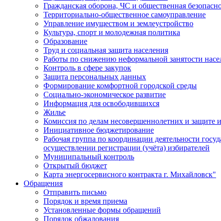
Гражданская оборона, ЧС и общественная безопасн
Территориально-общественное самоуправление
Управление имуществом и землеустройство
Культура, спорт и молодежная политика
Образование
Труд и социальная защита населения
Работы по снижению неформальной занятости насе
Контроль в сфере закупок
Защита персональных данных
Формирование комфортной городской среды
Социально-экономическое развитие
Информация для освободившихся
Жилье
Комиссия по делам несовершеннолетних и защите и
Инициативное бюджетирование
Рабочая группа по координации деятельности госу
осуществлении регистрации (учёта) избирателей
Муниципальный контроль
Открытый бюджет
Карта энергосервисного контракта г. Михайловск"
Обращения
Отправить письмо
Порядок и время приема
Установленные формы обращений
Порядок обжалования