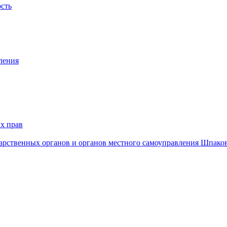
ость
ления
х прав
дарственных органов и органов местного самоуправления Шпако