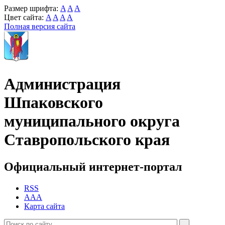
Размер шрифта:
A
A
A
Цвет сайта:
A
A
A
A
Полная версия сайта
Администрация
Шпаковского
муниципального округа
Ставропольского края
Официальный интернет-портал
RSS
AAA
Карта сайта