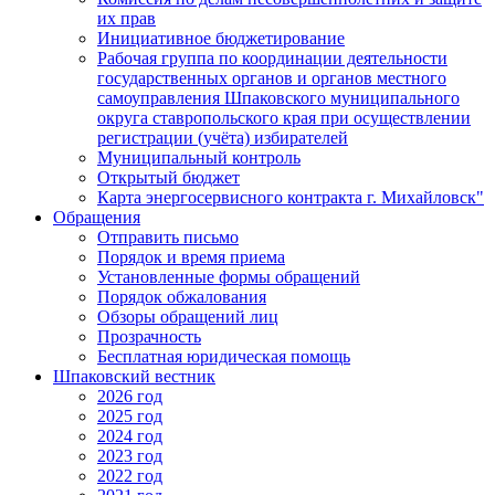
их прав
Инициативное бюджетирование
Рабочая группа по координации деятельности
государственных органов и органов местного
самоуправления Шпаковского муниципального
округа ставропольского края при осуществлении
регистрации (учёта) избирателей
Муниципальный контроль
Открытый бюджет
Карта энергосервисного контракта г. Михайловск"
Обращения
Отправить письмо
Порядок и время приема
Установленные формы обращений
Порядок обжалования
Обзоры обращений лиц
Прозрачность
Бесплатная юридическая помощь
Шпаковский вестник
2026 год
2025 год
2024 год
2023 год
2022 год