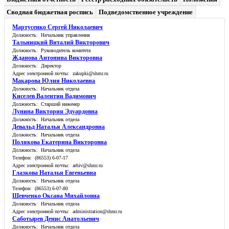
Сводная бюджетная роспись
Подведомственное учреждение
Мартусенко Сергей Николаевич
Должность: Начальник управления
Тальницкий Виталий Викторович
Должность: Руководитель комитета
Жданова Антонина Викторовна
Должность: Директор
Адрес электронной почты: zakupki@shmr.ru
Макарова Юлия Николаевна
Должность: Начальник отдела
Киселев Валентин Вадимович
Должность: Старший инженер
Лунина Виктория Эдуардовна
Должность: Начальник отдела
Девальд Наталья Александровна
Должность: Начальник отдела
Полякова Екатерина Викторовна
Должность: Начальник отдела
Телефон: (86553) 6-07-17
Адрес электронной почты: arhiv@shmr.ru
Глазкова Наталья Евгеньевна
Должность: Начальник отдела
Телефон: (86553) 6-07-80
Шевченко Оксана Михайловна
Должность: Начальник отдела
Адрес электронной почты: administration@shmr.ru
Саботырев Денис Анатольевич
Должность: Начальник отдела