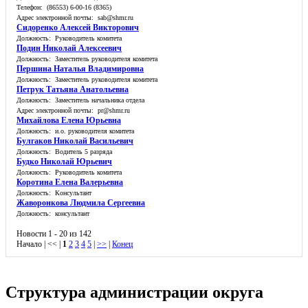
Телефон: (86553) 6-00-16 (8365)
Адрес электронной почты: sab@shmr.ru
Сидоренко Алексей Викторович
Должность: Руководитель комитета
Подин Николай Алексеевич
Должность: Заместитель руководителя комитета
Першина Наталья Владимировна
Должность: Заместитель руководителя комитета
Петрук Татьяна Анатольевна
Должность: Заместитель начальника отдела
Адрес электронной почты: pr@shmr.ru
Михайлова Елена Юрьевна
Должность: и.о. руководителя комитета
Булгаков Николай Васильевич
Должность: Водитель 5 разряда
Будко Николай Юрьевич
Должность: Руководитель комитета
Коротина Елена Валерьевна
Должность: Консультант
Жаворонкова Людмила Сергеевна
Должность: консультант
Новости 1 - 20 из 142
Начало | << |
1
2
3
4
5
|
>>
|
Конец
Структура администрации округа