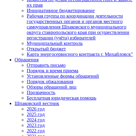
их прав
Инициативное бюджетирование
Рабочая группа по координации деятельности
государственных органов и органов местного
самоуправления Шпаковского муниципального
округа ставропольского края при осуществлении
регистрации (учёта) избирателей
Муниципальный контроль
Открытый бюджет
Карта энергосервисного контракта г. Михайловск"
Обращения
Отправить письмо
Порядок и время приема
Установленные формы обращений
Порядок обжалования
Обзоры обращений лиц
Прозрачность
Бесплатная юридическая помощь
Шпаковский вестник
2026 год
2025 год
2024 год
2023 год
2022 год