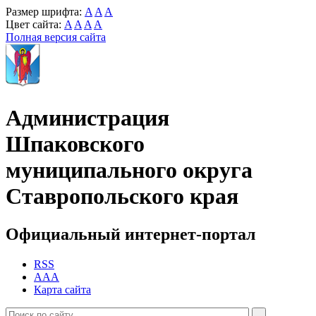
Размер шрифта:
A
A
A
Цвет сайта:
A
A
A
A
Полная версия сайта
Администрация
Шпаковского
муниципального округа
Ставропольского края
Официальный интернет-портал
RSS
AAA
Карта сайта