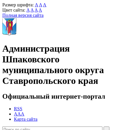
Размер шрифта:
A
A
A
Цвет сайта:
A
A
A
A
Полная версия сайта
Администрация
Шпаковского
муниципального округа
Ставропольского края
Официальный интернет-портал
RSS
AAA
Карта сайта