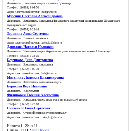
Должность: Начальник отдела - главный бухгалтер
Телефон: (86553) 6-05-70
Адрес электронной почты: buh@shmr.ru
Музеник Светлана Александровна
Должность: Заместитель начальника финансового управления администрации Шпаковского
муниципального округа
Телефон: (86553) 6-22-18
Зорькина Анна Сергеевна
Должность: Главный специалист
Адрес электронной почты: zakupki@shmr.ru
Данилова Наталья Ивановна
Должность: Начальник отдела бюджетного учета и отчетности - главный бухгалтер
Телефон: (86553) 6-33-05
Беденкова Дина Дмитриевна
Должность: Заместитель начальника
Телефон: (86553) 6-05-70
Адрес электронной почты: buh@shmr.ru
Мигулина Людмила Владимировна
Должность: Заместитель начальника отдела
Борисова Вера Ивановна
Должность: Консультант
Филипович Евгения Алексеевна
Должность: Начальник отдела планирования и анализа бюджета
Телефон: (86553) 6-22-18
Павленко Ольга Сергеевна
Должность: Старший специалист-юрисконсульт
Адрес электронной почты: zakupki@shmr.ru
Новости 1 - 20 из 24
Начало | << |
1
2
|
>>
|
Конец