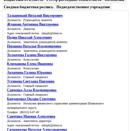
Сводная бюджетная роспись
Подведомственное учреждение
Тальницкий Виталий Викторович
Должность: Руководитель комитета
Жданова Антонина Викторовна
Должность: Директор
Адрес электронной почты: zakupki@shmr.ru
Подин Николай Алексеевич
Должность: Заместитель руководителя комитета
Першина Наталья Владимировна
Должность: Заместитель руководителя комитета
Толмачева Галина Викторовна
Должность: Консультант
Климашова Елена Ивановна
Должность: Консультант
Архипина Галина Юрьевна
Должность: Главный специалист
Устинова Светлана Павловна
Должность: Главный специалист
Савченко Алла Владимировна
Должность: Главный специалист
Бондаренко Оксана Сергеевна
Должность: Начальник финансового управления администрации Шпаковского
муниципального округа
Телефон: (86553) 6-07-49
Савченко Марина Алексеевна
Должность: Заместитель директора
Адрес электронной почты: zakupki@shmr.ru
Скорнякова Наталья Александровна