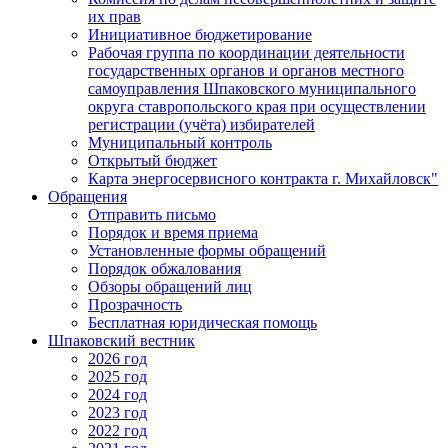
их прав
Инициативное бюджетирование
Рабочая группа по координации деятельности
государственных органов и органов местного
самоуправления Шпаковского муниципального
округа ставропольского края при осуществлении
регистрации (учёта) избирателей
Муниципальный контроль
Открытый бюджет
Карта энергосервисного контракта г. Михайловск"
Обращения
Отправить письмо
Порядок и время приема
Установленные формы обращений
Порядок обжалования
Обзоры обращений лиц
Прозрачность
Бесплатная юридическая помощь
Шпаковский вестник
2026 год
2025 год
2024 год
2023 год
2022 год