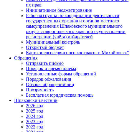
их прав
Инициативное бюджетирование
Рабочая группа по координации деятельности
государственных органов и органов местного
самоуправления Шпаковского муниципального
округа ставропольского края при осуществлении
регистрации (учёта) избирателей
Муниципальный контроль
Открытый бюджет
Карта энергосервисного контракта г. Михайловск"
Обращения
Отправить письмо
Порядок и время приема
Установленные формы обращений
Порядок обжалования
Обзоры обращений лиц
Прозрачность
Бесплатная юридическая помощь
Шпаковский вестник
2026 год
2025 год
2024 год
2023 год
2022 год