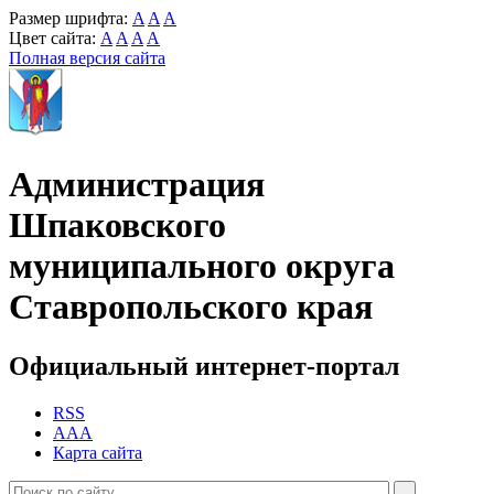
Размер шрифта:
A
A
A
Цвет сайта:
A
A
A
A
Полная версия сайта
Администрация
Шпаковского
муниципального округа
Ставропольского края
Официальный интернет-портал
RSS
AAA
Карта сайта