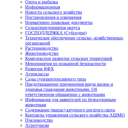
Охота и рыбалка
Информационная
Новости сельского хозяйства
Постановления и извещения
Нормативно правовые документы
Сельхозпредприятия округа
ГОСПОДДЕРЖКА (Субсидии)
Техническое обеспечение сельско- хозяйственных
организаций
Растениеводство
Животноводство
Комплексное развитие сельских территорий
Мероприятия по пожарной безопасности
Развитие КФХ
Агроклассы
Сады суперинтенсивного типа
Предотвращение причинения вреда жизни и
здоровья гражданам животными. Об
ответственном обращении с животными
Информация для заявителей по безнадзорным
животным
Содержание (выпас) крупного рогатого скота
Контакты управления сельского хозяйства АШМО
Пчеловодство
Агротуризм