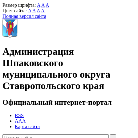
Размер шрифта:
A
A
A
Цвет сайта:
A
A
A
A
Полная версия сайта
Администрация
Шпаковского
муниципального округа
Ставропольского края
Официальный интернет-портал
RSS
AAA
Карта сайта