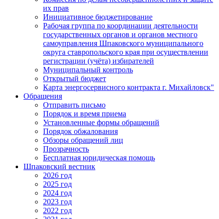
их прав
Инициативное бюджетирование
Рабочая группа по координации деятельности
государственных органов и органов местного
самоуправления Шпаковского муниципального
округа ставропольского края при осуществлении
регистрации (учёта) избирателей
Муниципальный контроль
Открытый бюджет
Карта энергосервисного контракта г. Михайловск"
Обращения
Отправить письмо
Порядок и время приема
Установленные формы обращений
Порядок обжалования
Обзоры обращений лиц
Прозрачность
Бесплатная юридическая помощь
Шпаковский вестник
2026 год
2025 год
2024 год
2023 год
2022 год