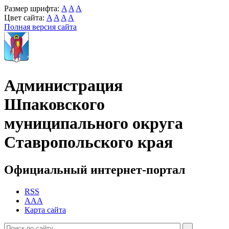
Размер шрифта:
A
A
A
Цвет сайта:
A
A
A
A
Полная версия сайта
Администрация
Шпаковского
муниципального округа
Ставропольского края
Официальный интернет-портал
RSS
AAA
Карта сайта