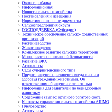
Охота и рыбалка
Информационная
Новости сельского хозяйства
Постановления и извещения
Нормативно правовые документы
Сельхозпредприятия округа
ГОСПОДДЕРЖКА (Субсидии)
Техническое обеспечение сельско- хозяйственных
организаций
Растениеводство
Животноводство
Комплексное развитие сельских территорий
Мероприятия по пожарной безопасности
Развитие КФХ
Агроклассы
Сады суперинтенсивного типа
Предотвращение причинения вреда жизни и
здоровья гражданам животными. Об
ответственном обращении с животными
Информация для заявителей по безнадзорным
животным
Содержание (выпас) крупного рогатого скота
Контакты управления сельского хозяйства АШМО
Пчеловодство
Агротуризм