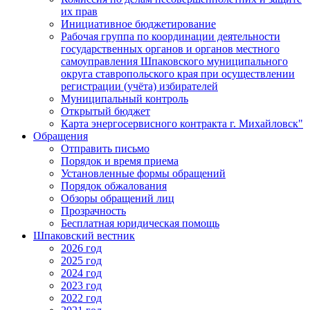
их прав
Инициативное бюджетирование
Рабочая группа по координации деятельности
государственных органов и органов местного
самоуправления Шпаковского муниципального
округа ставропольского края при осуществлении
регистрации (учёта) избирателей
Муниципальный контроль
Открытый бюджет
Карта энергосервисного контракта г. Михайловск"
Обращения
Отправить письмо
Порядок и время приема
Установленные формы обращений
Порядок обжалования
Обзоры обращений лиц
Прозрачность
Бесплатная юридическая помощь
Шпаковский вестник
2026 год
2025 год
2024 год
2023 год
2022 год