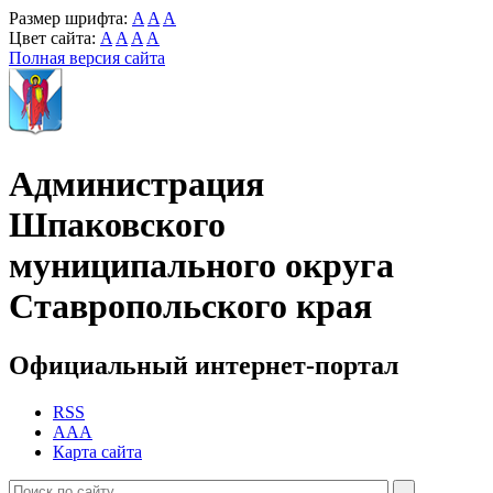
Размер шрифта:
A
A
A
Цвет сайта:
A
A
A
A
Полная версия сайта
Администрация
Шпаковского
муниципального округа
Ставропольского края
Официальный интернет-портал
RSS
AAA
Карта сайта