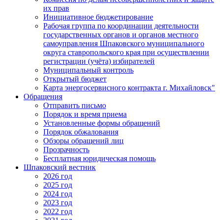
их прав
Инициативное бюджетирование
Рабочая группа по координации деятельности
государственных органов и органов местного
самоуправления Шпаковского муниципального
округа ставропольского края при осуществлении
регистрации (учёта) избирателей
Муниципальный контроль
Открытый бюджет
Карта энергосервисного контракта г. Михайловск"
Обращения
Отправить письмо
Порядок и время приема
Установленные формы обращений
Порядок обжалования
Обзоры обращений лиц
Прозрачность
Бесплатная юридическая помощь
Шпаковский вестник
2026 год
2025 год
2024 год
2023 год
2022 год