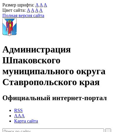
Размер шрифта:
A
A
A
Цвет сайта:
A
A
A
A
Полная версия сайта
Администрация
Шпаковского
муниципального округа
Ставропольского края
Официальный интернет-портал
RSS
AAA
Карта сайта