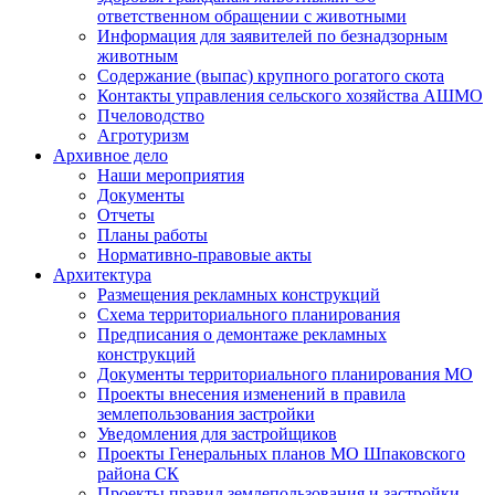
ответственном обращении с животными
Информация для заявителей по безнадзорным
животным
Содержание (выпас) крупного рогатого скота
Контакты управления сельского хозяйства АШМО
Пчеловодство
Агротуризм
Архивное дело
Наши мероприятия
Документы
Отчеты
Планы работы
Нормативно-правовые акты
Архитектура
Размещения рекламных конструкций
Схема территориального планирования
Предписания о демонтаже рекламных
конструкций
Документы территориального планирования МО
Проекты внесения изменений в правила
землепользования застройки
Уведомления для застройщиков
Проекты Генеральных планов МО Шпаковского
района СК
Проекты правил землепользования и застройки