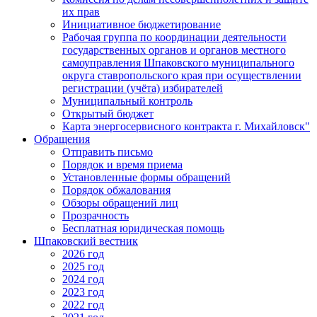
их прав
Инициативное бюджетирование
Рабочая группа по координации деятельности
государственных органов и органов местного
самоуправления Шпаковского муниципального
округа ставропольского края при осуществлении
регистрации (учёта) избирателей
Муниципальный контроль
Открытый бюджет
Карта энергосервисного контракта г. Михайловск"
Обращения
Отправить письмо
Порядок и время приема
Установленные формы обращений
Порядок обжалования
Обзоры обращений лиц
Прозрачность
Бесплатная юридическая помощь
Шпаковский вестник
2026 год
2025 год
2024 год
2023 год
2022 год