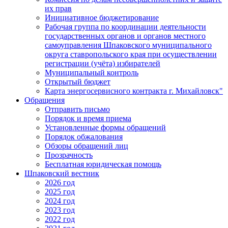
их прав
Инициативное бюджетирование
Рабочая группа по координации деятельности
государственных органов и органов местного
самоуправления Шпаковского муниципального
округа ставропольского края при осуществлении
регистрации (учёта) избирателей
Муниципальный контроль
Открытый бюджет
Карта энергосервисного контракта г. Михайловск"
Обращения
Отправить письмо
Порядок и время приема
Установленные формы обращений
Порядок обжалования
Обзоры обращений лиц
Прозрачность
Бесплатная юридическая помощь
Шпаковский вестник
2026 год
2025 год
2024 год
2023 год
2022 год