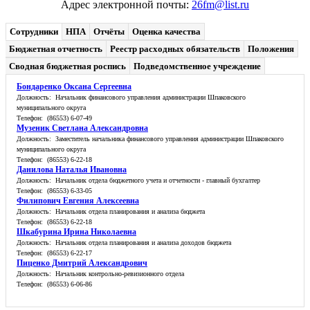
Адрес электронной почты:
26fm@list.ru
Сотрудники
НПА
Отчёты
Оценка качества
Бюджетная отчетность
Реестр расходных обязательств
Положения
Сводная бюджетная роспись
Подведомственное учреждение
Бондаренко Оксана Сергеевна
Должность: Начальник финансового управления администрации Шпаковского
муниципального округа
Телефон: (86553) 6-07-49
Музеник Светлана Александровна
Должность: Заместитель начальника финансового управления администрации Шпаковского
муниципального округа
Телефон: (86553) 6-22-18
Данилова Наталья Ивановна
Должность: Начальник отдела бюджетного учета и отчетности - главный бухгалтер
Телефон: (86553) 6-33-05
Филипович Евгения Алексеевна
Должность: Начальник отдела планирования и анализа бюджета
Телефон: (86553) 6-22-18
Шкабурина Ирина Николаевна
Должность: Начальник отдела планирования и анализа доходов бюджета
Телефон: (86553) 6-22-17
Пиценко Дмитрий Александрович
Должность: Начальник контрольно-ревизионного отдела
Телефон: (86553) 6-06-86