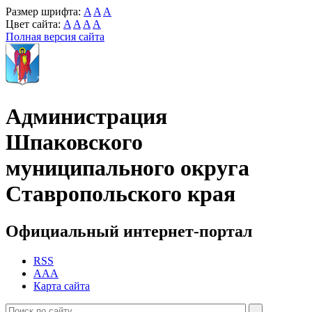
Размер шрифта:
A
A
A
Цвет сайта:
A
A
A
A
Полная версия сайта
Администрация
Шпаковского
муниципального округа
Ставропольского края
Официальный интернет-портал
RSS
AAA
Карта сайта